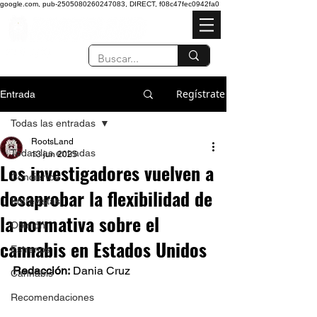
google.com, pub-2505080260247083, DIRECT, f08c47fec0942fa0
Regístrate
Entrada
Todas las entradas
RootsLand
Todas las entradas
13 jun 2025
Los investigadores vuelven a
Conciertos
desaprobar la flexibilidad de
Entrevistas
la normativa sobre el
Opinión
cannabis en Estados Unidos
Estrenos
Redacción:
 Dania Cruz 
Cannabis
Recomendaciones