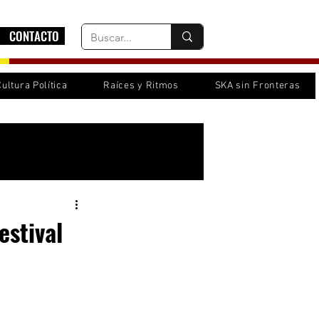
CONTACTO
Cultura Política
Raíces y Ritmos
SKA sin Fronteras
Inicia sesión/ Regístrate
estival