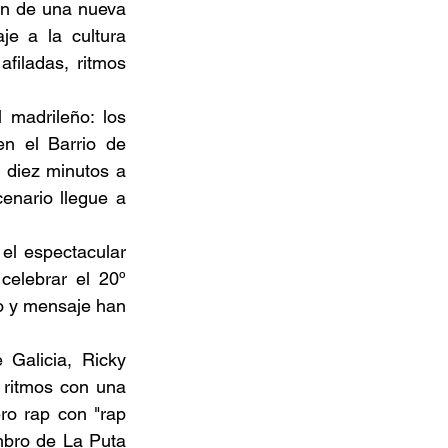
ón de una nueva 
e a la cultura 
filadas, ritmos 
madrileño: los 
n el Barrio de 
 diez minutos a 
nario llegue a 
el espectacular 
elebrar el 20º 
o y mensaje han 
Galicia, Ricky 
ritmos con una 
ro rap con "rap 
bro de La Puta 