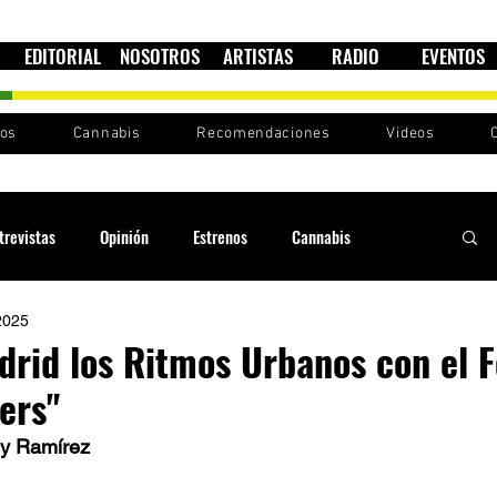
EDITORIAL
NOSOTROS
ARTISTAS
RADIO
EVENTOS
nos
Cannabis
Recomendaciones
Videos
trevistas
Opinión
Estrenos
Cannabis
2025
Cultura política
Raíces y Ritmos
Ska Sin Fronteras
drid los Ritmos Urbanos con el F
ers"
Sound System
Festivales
Sesiones RootsLand
y Ramírez  