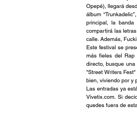
Opepé), llegará desd
álbum “Trunkadelic”
principal, la banda
compartirá las letra
calle. Además, Fuckin
Este festival se pre
más fieles del Rap 
directo, busque una 
"Street Writers Fest
bien, viviendo por y
Vivetix.com
. Si deci
quedes fuera de esta