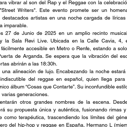
stafari
Fuera del reggae
ANCOP
ara vibrar al son del Rap y el Reggae con la celebraci
l "Street Writers". Este evento promete ser un homenaj
 destacados artistas en una noche cargada de líricas a
 día
Sorteos
Eventos
Artistas
a imparable. 
es 27 de Junio de 2025 en un amplio recinto musical 
 la Sala Revi Live. Ubicada en la Calle Cavia, 4, e
raices
s fácilmente accesible en Metro o Renfe, estando a solo
Puerta de Arganda. Se espera que la vibración del esce
rtas abrirán a las 18:30h. 
n una alineación de lujo. Encabezando la noche estará 
indiscutible del reggae en español, quien llega para c
ónico álbum “Cosas que Contarte”. Su inconfundible estil
 varias generaciones. 
sentarán otros grandes nombres de la escena. Desde 
rá su propuesta única y auténtica, fusionando rimas y 
e como terapéutica, trascendiendo los límites del géne
onero del hip-hop y reggae en España, Hermano L (miem