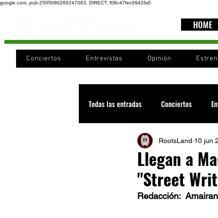
google.com, pub-2505080260247083, DIRECT, f08c47fec0942fa0
HOME
Conciertos
Entrevistas
Opinión
Estre
Todas las entradas
Conciertos
En
RootsLand
10 jun 
Recomendaciones
Videos
Llegan a Ma
"Street Writ
Noticia
Cultura
Cobertura
Redacción:  Amairan