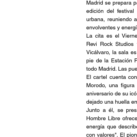
Documentales
Podcast
Ra
Madrid se prepara p
edición del festiva
urbana, reuniendo a
Conociendo Reggae
Columna del
envolventes y energí
La cita es el Viern
Revi Rock Studios y
Bandas emergentes
cann
Vicálvaro, la sala e
pie de la Estación 
todo Madrid. Las pue
El cartel cuenta co
Morodo, una figura 
aniversario de su ic
dejado una huella en
Junto a él, se pre
Hombre Libre ofrece
energía que describ
con valores". El pi