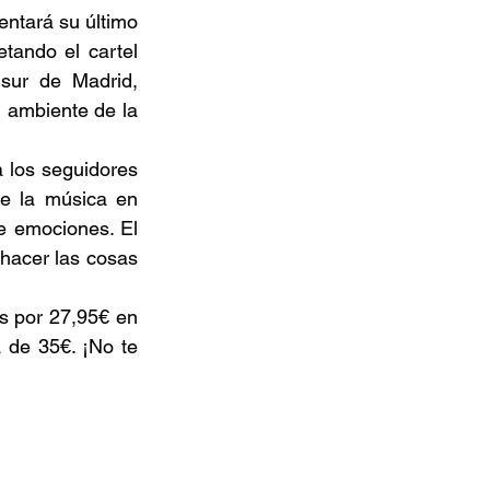
ntará su último 
tando el cartel 
sur de Madrid, 
 ambiente de la 
 los seguidores 
e la música en 
e emociones. El 
hacer las cosas 
Las entradas ya están a la venta. Puedes conseguir tus entradas anticipadas por 27,95€ en 
 de 35€. ¡No te 