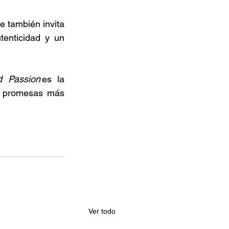
e también invita 
enticidad y un 
d Passion
 es la 
s promesas más 
Ver todo