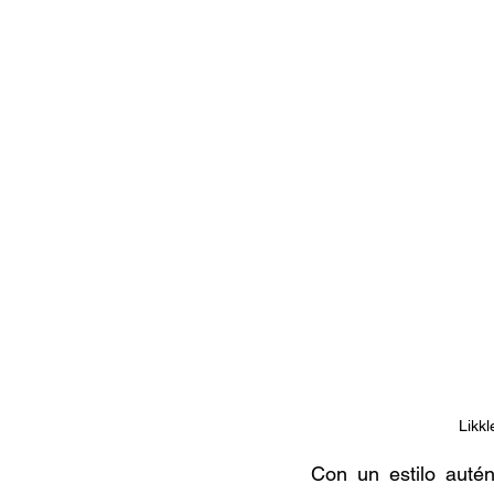
Documentales
Podcast
Ra
Conociendo Reggae
Columna del
Bandas emergentes
cann
Likkl
Con un estilo autén