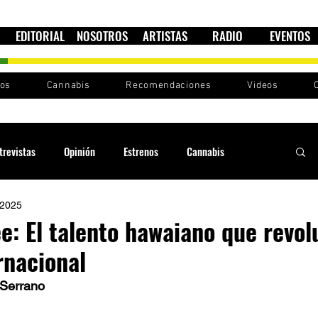
EDITORIAL
NOSOTROS
ARTISTAS
RADIO
EVENTOS
nos
Cannabis
Recomendaciones
Videos
trevistas
Opinión
Estrenos
Cannabis
 2025
Cultura política
Raíces y Ritmos
Ska Sin Fronteras
e: El talento hawaiano que revol
rnacional
Sound System
Festivales
Sesiones RootsLand
 Serrano