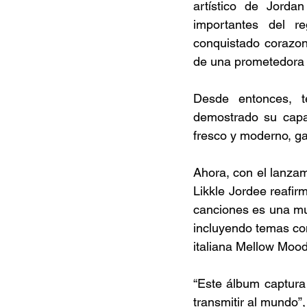
artístico de Jord
importantes del r
conquistado corazo
de una prometedora 
Desde entonces, 
demostrado su capac
fresco y moderno, ga
Ahora, con el lanza
Likkle Jordee reafir
canciones es una mue
incluyendo temas c
italiana Mellow Mood
“Este álbum captura 
transmitir al mundo”,