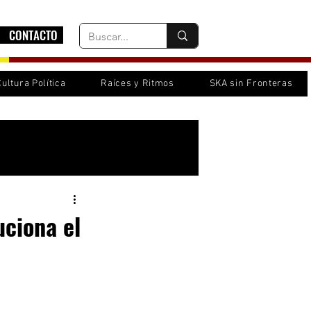
CONTACTO
Cultura Política
Raíces y Ritmos
SKA sin Fronteras
Inicia sesión/ Regístrate
uciona el