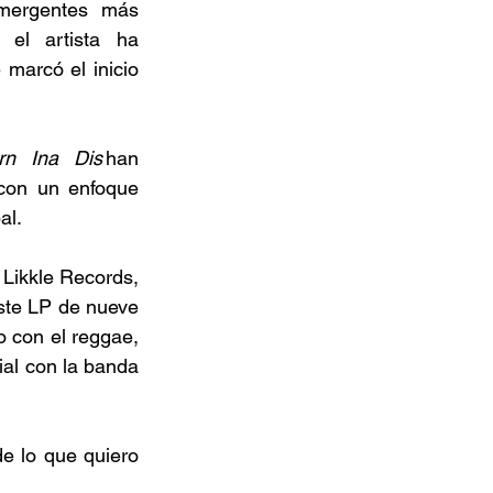
mergentes más 
el artista ha 
 marcó el inicio 
rn Ina Dis
 han 
con un enfoque 
al. 
o Likkle Records, 
ste LP de nueve 
 con el reggae, 
al con la banda 
e lo que quiero 