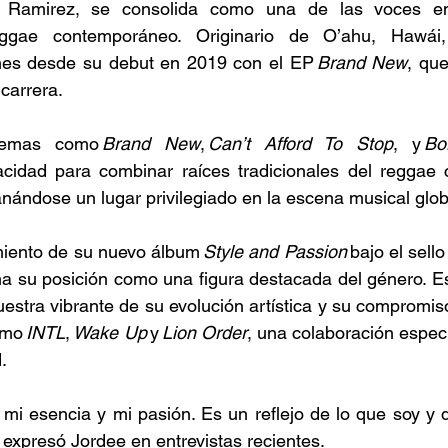
an Ramirez, se consolida como una de las voces e
eggae contemporáneo. Originario de O’ahu, Hawái, 
nes desde su debut en 2019 con el EP 
Brand New
, que
carrera. 
temas como 
Brand New
, 
Can’t Afford To Stop
, y 
Bo
idad para combinar raíces tradicionales del reggae 
nándose un lugar privilegiado en la escena musical glob
miento de su nuevo álbum 
Style and Passion
 bajo el sell
ma su posición como una figura destacada del género. E
stra vibrante de su evolución artística y su compromiso
omo 
INTL
, 
Wake Up
 y 
Lion Order
, una colaboración especi
. 
mi esencia y mi pasión. Es un reflejo de lo que soy y d
 expresó Jordee en entrevistas recientes. 