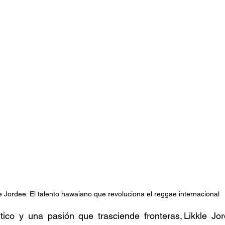
stafari
Fuera del reggae
ANCOP
 día
Sorteos
Eventos
Artistas
raices
e Jordee: El talento hawaiano que revoluciona el reggae internacional 
tico y una pasión que trasciende fronteras, Likkle Jor