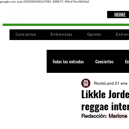
google.com, pub-2505080260247083, DIRECT, f08c47fec0942fa0
HOME
Conciertos
Entrevistas
Opinión
Estre
Todas las entradas
Conciertos
En
RootsLand
21 ene
Recomendaciones
Videos
Likkle Jorde
reggae inte
Noticia
Cultura
Cobertura
Redacción: 
Marlone