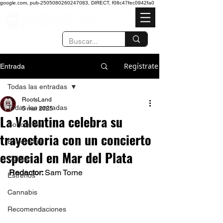
google.com, pub-2505080260247083, DIRECT, f08c47fec0942fa0
Regístrate
Entrada
Todas las entradas
RootsLand
Todas las entradas
5 mar 2025
La Valentina celebra su
Conciertos
trayectoria con un concierto
Entrevistas
especial en Mar del Plata
Opinión
Redactor: 
Sam Torne 
Estrenos
Cannabis
Recomendaciones