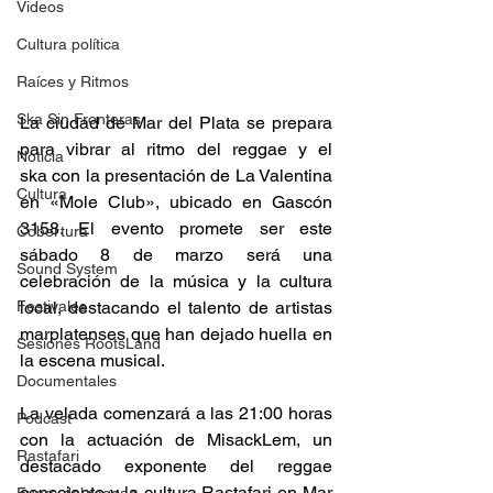
Videos
Cultura política
Raíces y Ritmos
Ska Sin Fronteras
La ciudad de Mar del Plata se prepara 
para vibrar al ritmo del reggae y el 
Noticia
ska con la presentación de La Valentina 
Cultura
en «Mole Club», ubicado en Gascón 
3158. El evento promete ser este 
Cobertura
sábado 8 de marzo será una 
Sound System
celebración de la música y la cultura 
Festivales
local, destacando el talento de artistas 
marplatenses que han dejado huella en 
Sesiones RootsLand
la escena musical.​ 
Documentales
La velada comenzará a las 21:00 horas 
Podcast
con la actuación de MisackLem, un 
Rastafari
destacado exponente del reggae 
consciente y la cultura Rastafari en Mar 