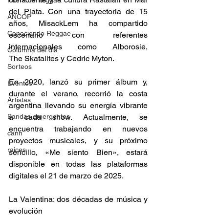
Fuera del reggae
del Plata. Con una trayectoria de 15 
ANCOP
años, MisackLem ha compartido 
Conociendo Reggae
escenario con referentes 
internacionales como Alborosie, 
Columna del día
The Skatalites y Cedric Myton.  
Sorteos
En 2020, lanzó su primer álbum y, 
Eventos
durante el verano, recorrió la costa 
Artistas
argentina llevando su energía vibrante 
Bandas emergentes
a cada show. Actualmente, se 
encuentra trabajando en nuevos 
cann
proyectos musicales, y su próximo 
raices
sencillo, «Me siento Bien», estará 
disponible en todas las plataformas 
digitales el 21 de marzo de 2025. ​ 
La Valentina: dos décadas de música y 
evolución 