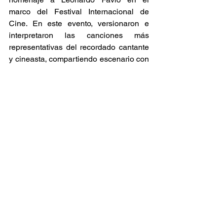
marco del Festival Internacional de 
Cine. En este evento, versionaron e 
interpretaron las canciones más 
representativas del recordado cantante 
y cineasta, compartiendo escenario con 
artistas como Nico Favio y Luciana 
Jury. 
Conciertos
Ver todo
Entradas relacionadas