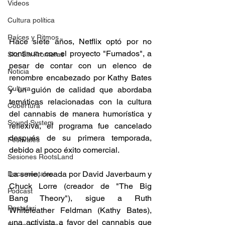
Videos
Cultura política
Raíces y Ritmos
Hace siete años, Netflix optó por no 
continuar con el proyecto "Fumados", a 
Ska Sin Fronteras
pesar de contar con un elenco de 
Noticia
renombre encabezado por Kathy Bates 
Cultura
y un guión de calidad que abordaba 
temáticas relacionadas con la cultura 
Cobertura
del cannabis de manera humorística y 
Sound System
reflexiva, el programa fue cancelado 
después de su primera temporada, 
Festivales
debido al poco éxito comercial. 
Sesiones RootsLand
La serie, creada por David Javerbaum y 
Documentales
Chuck Lorre (creador de "The Big 
Podcast
Bang Theory"), sigue a Ruth 
Rastafari
Whitefeather Feldman (Kathy Bates), 
una activista a favor del cannabis que 