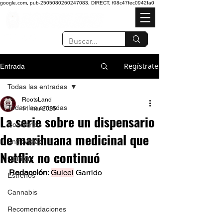
google.com, pub-2505080260247083, DIRECT, f08c47fec0942fa0
Regístrate
Entrada
Todas las entradas
RootsLand
Todas las entradas
11 mar 2025
La serie sobre un dispensario
Conciertos
de marihuana medicinal que
Entrevistas
Netflix no continuó
Opinión
Redacción: 
Guicel
 Garrido 
Estrenos
Cannabis
Recomendaciones