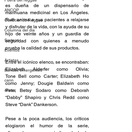
Fuera del reggae
es dueña de un dispensario de 
ANCOP
marihuana medicinal en Los Ángeles. 
Ruth anima a sus pacientes a relajarse 
Conociendo Reggae
y disfrutar de la vida, con la ayuda de su 
Columna del día
hijo de veinte años y un guardia de 
Sorteos
seguridad con quienes a menudo 
prueba la calidad de sus productos. 
Eventos
Artistas
Entre el icónico elenco, se encontraban: 
Elizabeth Alderfer como Olivia; 
Bandas emergentes
Tone Bell como Carter; Elizabeth Ho 
cann
como Jenny; Dougie Baldwin como 
Pete; Betsy Sodaro como Deborah 
raices
“Dabby” Shapiro y Chris Redd como 
Steve “Dank” Dankerson. 
Pese a la poca audiencia, los críticos 
elogiaron el humor de la serie, 