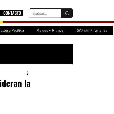
CONTACTO
Cultura Política
Raíces y Ritmos
SKA sin Fronteras
Inicia sesión/ Regístrate
ideran la