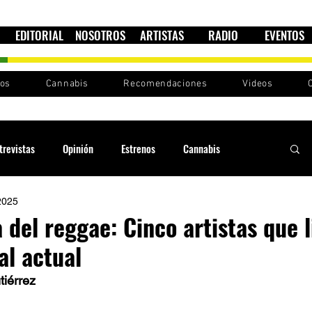
EDITORIAL
NOSOTROS
ARTISTAS
RADIO
EVENTOS
nos
Cannabis
Recomendaciones
Videos
trevistas
Opinión
Estrenos
Cannabis
2025
Cultura política
Raíces y Ritmos
Ska Sin Fronteras
 del reggae: Cinco artistas que l
al actual
Sound System
Festivales
Sesiones RootsLand
iérrez