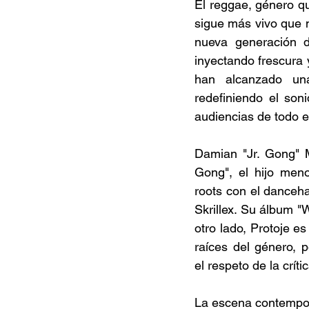
El reggae, género que
sigue más vivo que n
nueva generación de
inyectando frescura y
han alcanzado una 
redefiniendo el son
audiencias de todo e
Damian "Jr. Gong" Ma
Gong", el hijo meno
roots con el danceha
Skrillex. Su álbum "
otro lado, Protoje e
raíces del género, 
el respeto de la crí
La escena contemporá