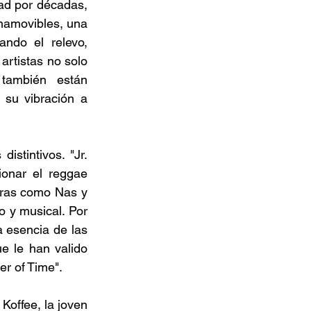
dad por décadas, 
namovibles, una 
ndo el relevo, 
artistas no solo 
también están 
su vibración a 
stintivos. "Jr. 
onar el reggae 
uras como Nas y 
 y musical. Por 
 esencia de las 
e le han valido 
r of Time". 
offee, la joven 