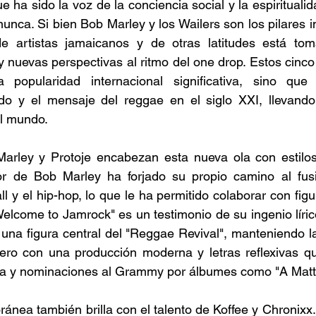
 ha sido la voz de la conciencia social y la espirituali
unca. Si bien Bob Marley y los Wailers son los pilares i
 artistas jamaicanos y de otras latitudes está toma
 nuevas perspectivas al ritmo del one drop. Estos cinco 
popularidad internacional significativa, sino que 
ido y el mensaje del reggae en el siglo XXI, llevando 
l mundo. 
rley y Protoje encabezan esta nueva ola con estilos di
r de Bob Marley ha forjado su propio camino al fusi
ll y el hip-hop, lo que le ha permitido colaborar con fig
Welcome to Jamrock" es un testimonio de su ingenio lírico
s una figura central del "Reggae Revival", manteniendo la
pero con una producción moderna y letras reflexivas qu
tica y nominaciones al Grammy por álbumes como "A Matte
nea también brilla con el talento de Koffee y Chronixx. K