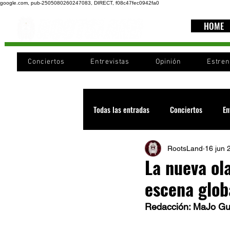
google.com, pub-2505080260247083, DIRECT, f08c47fec0942fa0
HOME
Conciertos
Entrevistas
Opinión
Estre
Todas las entradas
Conciertos
En
RootsLand
16 jun 
Recomendaciones
Videos
La nueva ola
escena glob
Noticia
Cultura
Cobertura
Redacción: MaJo Gut