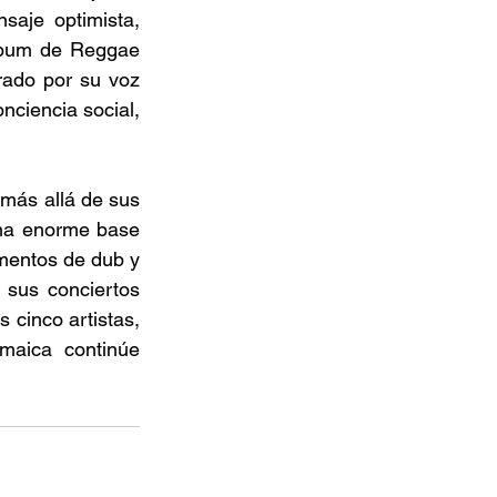
aje optimista, 
lbum de Reggae 
rado por su voz 
nciencia social, 
más allá de sus 
na enorme base 
mentos de dub y 
sus conciertos 
cinco artistas, 
aica continúe 