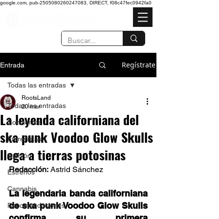
google.com, pub-2505080260247083, DIRECT, f08c47fec0942fa0
Regístrate
Entrada
Todas las entradas
RootsLand
Todas las entradas
20 mar
La leyenda californiana del
Conciertos
ska punk Voodoo Glow Skulls
Entrevistas
llega a tierras potosinas
Opinión
Redacción:
 Astrid Sánchez 
Estrenos
Cannabis
La legendaria banda californiana 
de ska punk Voodoo Glow Skulls 
Recomendaciones
confirma su primera 