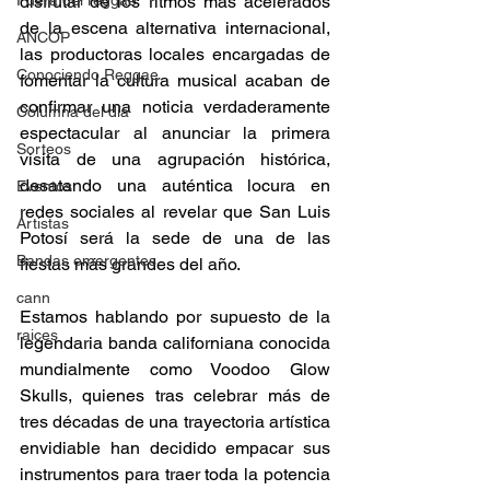
disfrutar de los ritmos más acelerados 
Fuera del reggae
de la escena alternativa internacional, 
ANCOP
las productoras locales encargadas de 
Conociendo Reggae
fomentar la cultura musical acaban de 
confirmar una noticia verdaderamente 
Columna del día
espectacular al anunciar la primera 
Sorteos
visita de una agrupación histórica, 
desatando una auténtica locura en 
Eventos
redes sociales al revelar que San Luis 
Artistas
Potosí será la sede de una de las 
Bandas emergentes
fiestas más grandes del año. 
cann
Estamos hablando por supuesto de la 
raices
legendaria banda californiana conocida 
mundialmente como Voodoo Glow 
Skulls, quienes tras celebrar más de 
tres décadas de una trayectoria artística 
envidiable han decidido empacar sus 
instrumentos para traer toda la potencia 