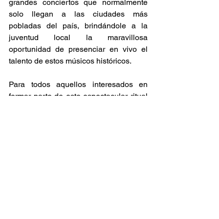
grandes conciertos que normalmente 
solo llegan a las ciudades más 
pobladas del país, brindándole a la 
juventud local la maravillosa 
oportunidad de presenciar en vivo el 
talento de estos músicos históricos. 
Para todos aquellos interesados en 
formar parte de este espectacular ritual 
de distorsión y ritmos sincopados es 
muy importante mencionar que las 
entradas ya se encuentran disponibles 
a través de las plataformas digitales 
oficiales de Passline, por lo que te 
recomendamos ampliamente 
organizarte con tus amigos y adquirir 
tus accesos lo más pronto posible antes 
de que se agoten por completo para 
disfrutar al máximo de esta experiencia 