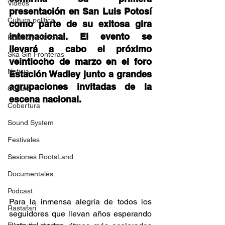
Videos
presentación en San Luis Potosí 
Cultura política
como parte de su exitosa gira 
internacional. El evento se 
Raíces y Ritmos
llevará a cabo el próximo 
Ska Sin Fronteras
veintiocho de marzo en el foro 
Noticia
Estación Wadley junto a grandes 
agrupaciones invitadas de la 
Cultura
escena nacional. 
Cobertura
Sound System
Festivales
Sesiones RootsLand
Documentales
Podcast
Para la inmensa alegría de todos los 
Rastafari
seguidores que llevan años esperando 