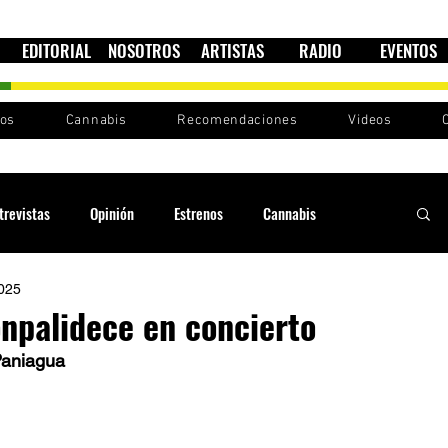
EDITORIAL
NOSOTROS
ARTISTAS
RADIO
EVENTOS
nos
Cannabis
Recomendaciones
Videos
trevistas
Opinión
Estrenos
Cannabis
2025
Cultura política
Raíces y Ritmos
Ska Sin Fronteras
npalidece en concierto
Paniagua 
Sound System
Festivales
Sesiones RootsLand