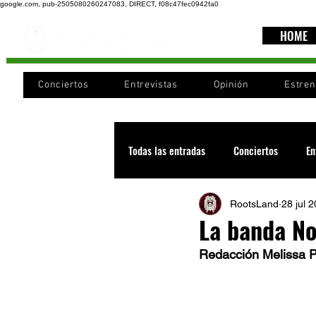
google.com, pub-2505080260247083, DIRECT, f08c47fec0942fa0
HOME
Conciertos
Entrevistas
Opinión
Estre
Todas las entradas
Conciertos
En
RootsLand
28 jul 
Recomendaciones
Videos
La banda No
Redacción Melissa 
Noticia
Cultura
Cobertura