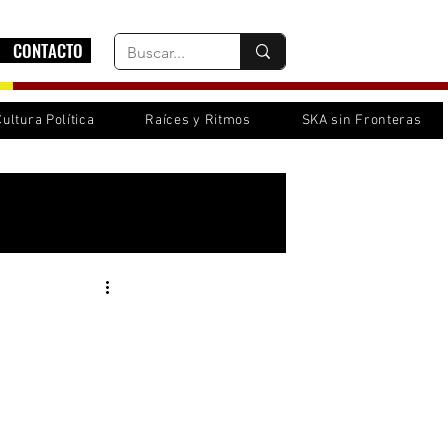
CONTACTO
Cultura Política
Raíces y Ritmos
SKA sin Fronteras
Inicia sesión/ Regístrate