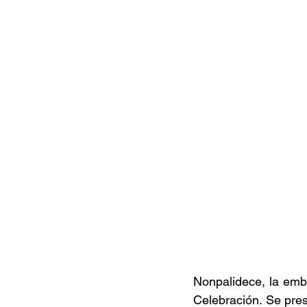
Documentales
Podcast
Ra
Conociendo Reggae
Columna del
Bandas emergentes
cann
Nonpalidece, la emb
Celebración. Se pres