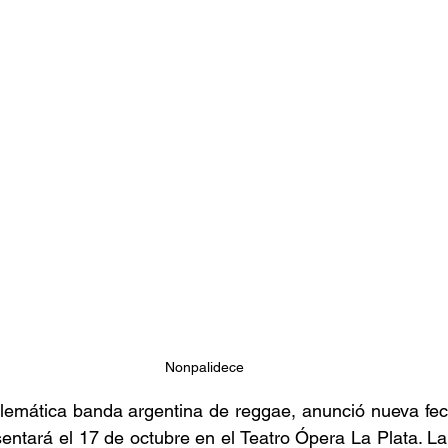
stafari
Fuera del reggae
ANCOP
 día
Sorteos
Eventos
Artistas
raices
Nonpalidece
lemática banda argentina de reggae, anunció nueva fech
entará el 17 de octubre en el Teatro Ópera La Plata. La n