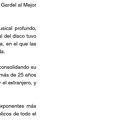
ardel al Mejor 
ical profundo, 
l del disco tuvo 
, en el que las 
a.  
onsolidando su 
 más de 25 años 
el extranjero, y 
exponentes más 
icos de todo el 