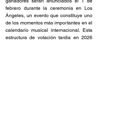
ganadores serán anunciados el 1 de 
febrero durante la ceremonia en Los 
Ángeles, un evento que constituye uno 
de los momentos más importantes en el 
calendario musical internacional. Esta 
estructura de votación tardía en 2026 
garantiza que la evaluación sea 
exhaustiva y reflexiva. 
Raíces y Ritmos
Ver todo
Entradas relacionadas