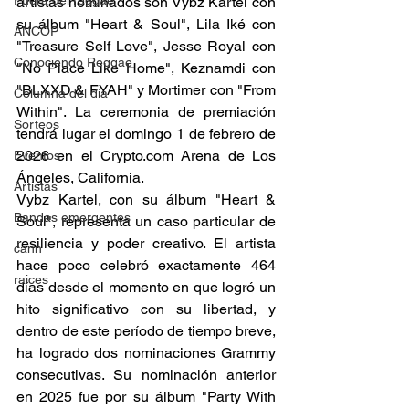
Fuera del reggae
artistas nominados son Vybz Kartel con 
su álbum "Heart & Soul", Lila Iké con 
ANCOP
"Treasure Self Love", Jesse Royal con 
Conociendo Reggae
"No Place Like Home", Keznamdi con 
"BLXXD & FYAH" y Mortimer con "From 
Columna del día
Within". La ceremonia de premiación 
Sorteos
tendrá lugar el domingo 1 de febrero de 
2026 en el 
Crypto.com
 Arena de Los 
Eventos
Ángeles, California. 
Artistas
Vybz Kartel, con su álbum "Heart & 
Bandas emergentes
Soul", representa un caso particular de 
resiliencia y poder creativo. El artista 
cann
hace poco celebró exactamente 464 
raices
días desde el momento en que logró un 
hito significativo con su libertad, y 
dentro de este período de tiempo breve, 
ha logrado dos nominaciones Grammy 
consecutivas. Su nominación anterior 
en 2025 fue por su álbum "Party With 