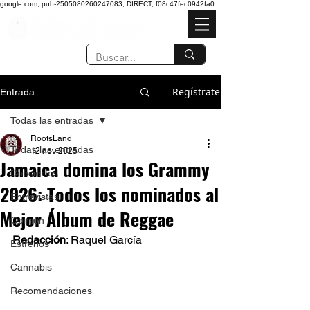
google.com, pub-2505080260247083, DIRECT, f08c47fec0942fa0
Regístrate
Entrada
Todas las entradas
RootsLand
Todas las entradas
12 nov 2025
Jamaica domina los Grammy
Conciertos
2026: Todos los nominados al
Entrevistas
Mejor Álbum de Reggae
Opinión
Redacción
: Raquel García 
Estrenos
Cannabis
Recomendaciones