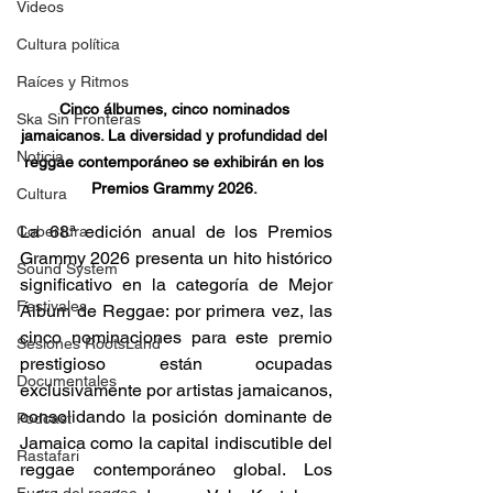
Videos
Cultura política
Raíces y Ritmos
Cinco álbumes, cinco nominados 
Ska Sin Fronteras
jamaicanos. La diversidad y profundidad del 
Noticia
reggae contemporáneo se exhibirán en los 
Premios Grammy 2026.
Cultura
La 68ª edición anual de los Premios 
Cobertura
Grammy 2026 presenta un hito histórico 
Sound System
significativo en la categoría de Mejor 
Festivales
Álbum de Reggae: por primera vez, las 
cinco nominaciones para este premio 
Sesiones RootsLand
prestigioso están ocupadas 
Documentales
exclusivamente por artistas jamaicanos, 
consolidando la posición dominante de 
Podcast
Jamaica como la capital indiscutible del 
Rastafari
reggae contemporáneo global. Los 