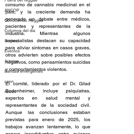
Fuera del reggae
consumo de cannabis medicinal en el 
ANCOP
país, y la creciente demanda ha 
generado un debate entre médicos, 
Conociendo Reggae
pacientes y representantes de la 
Columna del día
industria. Mientras algunos 
especialistas destacan su capacidad 
Sorteos
para aliviar síntomas en casos graves, 
Eventos
otros advierten sobre posibles efectos 
Artistas
negativos, como pensamientos suicidas 
y comportamientos violentos.   
Bandas emergentes
cann
El comité, liderado por el Dr. Gilad 
Bodenheimer, incluye psiquiatras, 
raices
expertos en salud mental y 
representantes de la sociedad civil. 
Aunque las conclusiones estaban 
previstas para enero de 2025, los 
trabajos avanzan lentamente, lo que 
genera incertidumbre entre quienes 