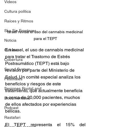
Videos
Cultura política
Raíces y Ritmos
Ska Sin Fronteras
Israel revisa el uso del cannabis medicinal 
para el TEPT
Noticia
En Israel, el uso de cannabis medicinal 
Cultura
para tratar el Trastorno de Estrés 
Cobertura
Postraumático (TEPT) está bajo 
Sound System
revisión por parte del Ministerio de 
Salud. Un comité especial analiza los 
Festivales
beneficios y riesgos de este 
Sesiones RootsLand
tratamiento, que actualmente beneficia 
a cerca de 20,000 pacientes, muchos 
Documentales
de ellos afectados por experiencias 
Podcast
bélicas.   
Rastafari
El TEPT representa el 15% del 