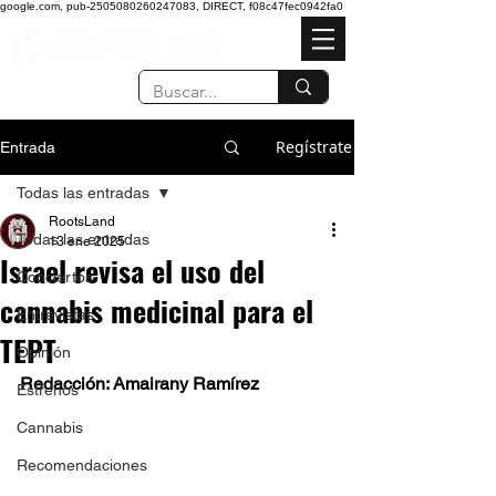
google.com, pub-2505080260247083, DIRECT, f08c47fec0942fa0
Regístrate
Entrada
Todas las entradas
RootsLand
Todas las entradas
13 ene 2025
Israel revisa el uso del
Conciertos
cannabis medicinal para el
Entrevistas
TEPT
Opinión
Redacción: Amairany Ramírez
Estrenos
Cannabis
Recomendaciones