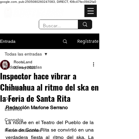
google.com, pub-2505080260247083, DIRECT, f08c47fec0942fa0
Regístrate
Entrada
Todas las entradas
RootsLand
Todas las entradas
30 may 2025
Inspector hace vibrar a
Conciertos
Chihuahua al ritmo del ska en
Entrevistas
la Feria de Santa Rita
Opinión
Redacción Marlone Serrano
Estrenos
Cannabis
La noche en el Teatro del Pueblo de la 
Feria de Santa Rita se convirtió en una 
Recomendaciones
verdadera fiesta al ritmo del ska. La 