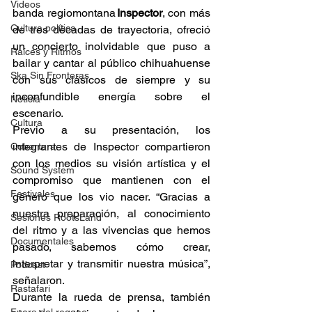
Videos
banda regiomontana 
Inspector
, con más 
Cultura política
de tres décadas de trayectoria, ofreció 
un concierto inolvidable que puso a 
Raíces y Ritmos
bailar y cantar al público chihuahuense 
Ska Sin Fronteras
con sus clásicos de siempre y su 
inconfundible energía sobre el 
Noticia
escenario. 
Cultura
Previo a su presentación, los 
integrantes de Inspector compartieron 
Cobertura
con los medios su visión artística y el 
Sound System
compromiso que mantienen con el 
Festivales
género que los vio nacer. “Gracias a 
nuestra preparación, al conocimiento 
Sesiones RootsLand
del ritmo y a las vivencias que hemos 
Documentales
pasado, sabemos cómo crear, 
interpretar y transmitir nuestra música”, 
Podcast
señalaron. 
Rastafari
Durante la rueda de prensa, también 