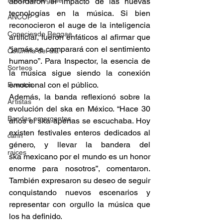
Fuera del reggae
abordaron el impacto de las nuevas 
tecnologías en la música. Si bien 
ANCOP
reconocieron el auge de la inteligencia 
Conociendo Reggae
artificial, fueron enfáticos al afirmar que 
“jamás se comparará con el sentimiento 
Columna del día
humano”. Para Inspector, la esencia de 
Sorteos
la música sigue siendo la conexión 
emocional con el público. 
Eventos
Además, la banda reflexionó sobre la 
Artistas
evolución del ska en México. “Hace 30 
Bandas emergentes
años el ska apenas se escuchaba. Hoy 
existen festivales enteros dedicados al 
cann
género, y llevar la bandera del 
raices
ska mexicano por el mundo es un honor 
enorme para nosotros”, comentaron. 
También expresaron su deseo de seguir 
conquistando nuevos escenarios y 
representar con orgullo la música que 
los ha definido. 