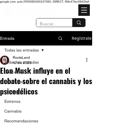
google.com, pub-2505080260247083, DIRECT, f08c47fec0942fa0
Regístrate
Entrada
Todas las entradas
RootsLand
Todas las entradas
12 dic 2023
Elon Musk influye en el
Conciertos
debate sobre el cannabis y los
Entrevistas
psicodélicos
Opinión
Estrenos
Cannabis
Recomendaciones