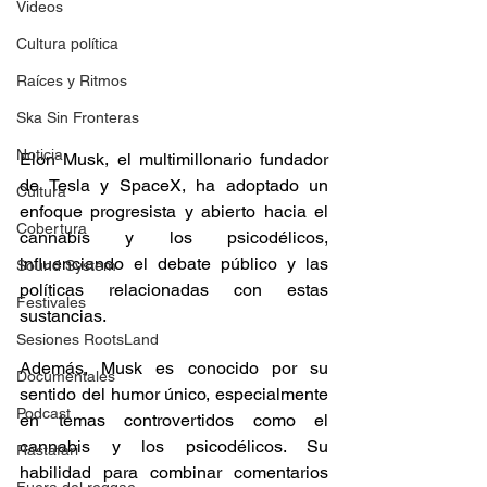
Videos
Cultura política
Raíces y Ritmos
Ska Sin Fronteras
Noticia
Elon Musk, el multimillonario fundador 
de Tesla y SpaceX, ha adoptado un 
Cultura
enfoque progresista y abierto hacia el 
Cobertura
cannabis y los psicodélicos, 
influenciando el debate público y las 
Sound System
políticas relacionadas con estas 
Festivales
sustancias. 
Sesiones RootsLand
Además, Musk es conocido por su 
Documentales
sentido del humor único, especialmente 
Podcast
en temas controvertidos como el 
cannabis y los psicodélicos. Su 
Rastafari
habilidad para combinar comentarios 