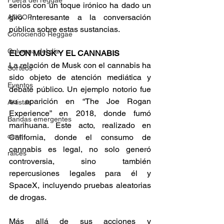
Fuera del reggae
serios con un toque irónico ha dado un 
giro interesante a la conversación 
ANCOP
pública sobre estas sustancias. 
Conociendo Reggae
Columna del día
ELON MUSK Y EL CANNABIS
La relación de Musk con el cannabis ha 
Sorteos
sido objeto de atención mediática y 
Eventos
debate público. Un ejemplo notorio fue 
su aparición en “The Joe Rogan 
Artistas
Experience” en 2018, donde fumó 
Bandas emergentes
marihuana. Este acto, realizado en 
cann
California, donde el consumo de 
cannabis es legal, no solo generó 
raices
controversia, sino también 
repercusiones legales para él y 
SpaceX, incluyendo pruebas aleatorias 
de drogas. 
Más allá de sus acciones y 