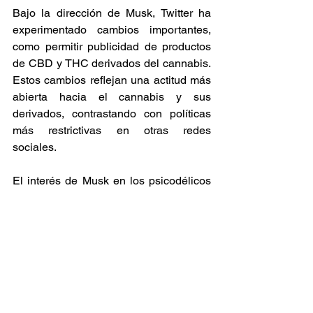
Bajo la dirección de Musk, Twitter ha 
experimentado cambios importantes, 
como permitir publicidad de productos 
de CBD y THC derivados del cannabis. 
Estos cambios reflejan una actitud más 
abierta hacia el cannabis y sus 
derivados, contrastando con políticas 
más restrictivas en otras redes 
sociales. 
El interés de Musk en los psicodélicos 
se ha manifestado en su apoyo al 
potencial terapéutico de sustancias 
como el MDMA y los hongos 
psicodélicos. Ha sugerido su uso para 
condiciones como el TEPT y la 
depresión. Sin embargo, sus 
declaraciones sobre los psicodélicos 