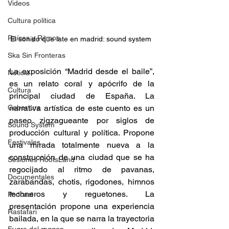
Videos
Cultura política
Raíces y Ritmos
El sonido que late en madrid: sound system 
Ska Sin Fronteras
La exposición “Madrid desde el baile”, 
Noticia
es un relato coral y apócrifo de la 
Cultura
principal ciudad de España. La 
Cobertura
narrativa artística de este cuento es un 
paseo zigzagueante por siglos de 
Sound System
producción cultural y política. Propone 
Festivales
una mirada totalmente nueva a la 
construcción de una ciudad que se ha 
Sesiones RootsLand
regocijado al ritmo de pavanas, 
Documentales
zarabandas, chotis, rigodones, himnos 
techneros y reguetones. La 
Podcast
presentación propone una experiencia 
Rastafari
bailada, en la que se narra la trayectoria 