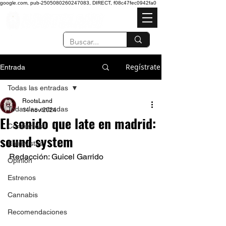
google.com, pub-2505080260247083, DIRECT, f08c47fec0942fa0
Regístrate
Entrada
Todas las entradas
RootsLand
Todas las entradas
14 nov 2024
El sonido que late en madrid:
Conciertos
sound system
Entrevistas
Redacción: Guicel Garrido 
Opinión
Estrenos
Cannabis
Recomendaciones