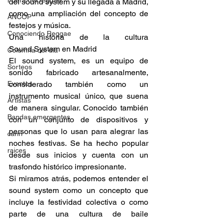
Fuera del reggae
del sound system y su llegada a Madrid, 
como una ampliación del concepto de 
ANCOP
festejos y música. 
Conociendo Reggae
Una historia de la cultura 
Sound System en Madrid 
Columna del día
El sound system, es un equipo de 
Sorteos
sonido fabricado artesanalmente, 
Eventos
considerado también como un 
instrumento musical único, que suena 
Artistas
de manera singular. Conocido también 
Bandas emergentes
con un conjunto de dispositivos y 
personas que lo usan para alegrar las 
cann
noches festivas. Se ha hecho popular 
raices
desde sus inicios y cuenta con un 
trasfondo histórico impresionante. 
Si miramos atrás, podemos entender el 
sound system como un concepto que 
incluye la festividad colectiva o como 
parte de una cultura de baile 