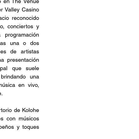
o en The Venue 
r Valley Casino 
cio reconocido 
, conciertos y 
a programación 
tas una o dos 
es de artistas 
a presentación 
pal que suele 
 brindando una 
úsica en vivo, 
. 
torio de Kolohe 
es con músicos 
beños y toques 