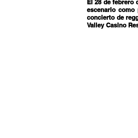
Documentales
Podcast
Ra
El 28 de febrero 
escenario como p
concierto de regg
Valley Casino Res
Conociendo Reggae
Columna del
Bandas emergentes
cann