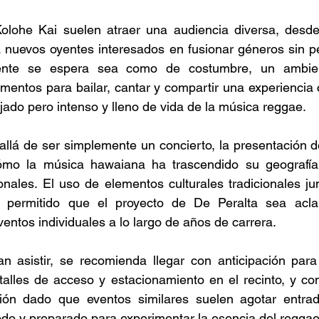
olohe Kai suelen atraer una audiencia diversa, desde
 nuevos oyentes interesados en fusionar géneros sin pe
ente se espera sea como de costumbre, un ambie
omentos para bailar, cantar y compartir una experiencia 
elajado pero intenso y lleno de vida de la música reggae. 
llá de ser simplemente un concierto, la presentación d
mo la música hawaiana ha trascendido su geografía p
onales. El uso de elementos culturales tradicionales ju
 permitido que el proyecto de De Peralta sea acla
entos individuales a lo largo de años de carrera. 
n asistir, se recomienda llegar con anticipación para
alles de acceso y estacionamiento en el recinto, y cons
ión dado que eventos similares suelen agotar entrada
o y preparado para experimentar la esencia del reggae 