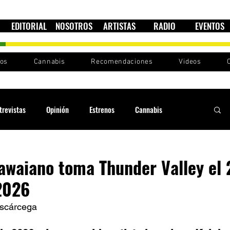
EDITORIAL
NOSOTROS
ARTISTAS
RADIO
EVENTOS
nos
Cannabis
Recomendaciones
Videos
trevistas
Opinión
Estrenos
Cannabis
Cultura política
Raíces y Ritmos
Ska Sin Fronteras
awaiano toma Thunder Valley el 
2026
Sound System
Festivales
Sesiones RootsLand
Escárcega  