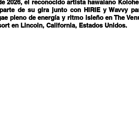
stafari
Fuera del reggae
ANCOP
de 2026, el reconocido artista hawaiano Kolohe 
arte de su gira junto con HIRIE y Wavvy par
ae pleno de energía y ritmo isleño en The Venu
ort en Lincoln, California, Estados Unidos. 
 día
Sorteos
Eventos
Artistas
raices