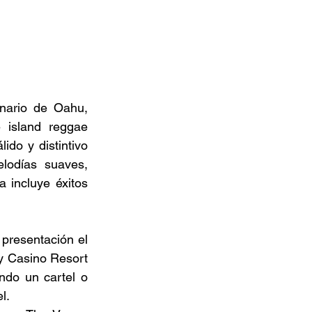
nario de Oahu, 
island reggae 
do y distintivo 
odías suaves, 
 incluye éxitos 
presentación el 
 Casino Resort 
do un cartel o 
l. 