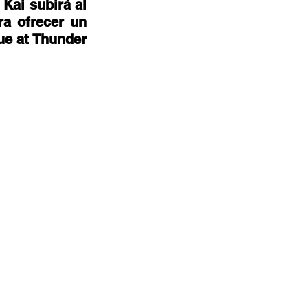
Kai subirá al 
a ofrecer un 
e at Thunder 