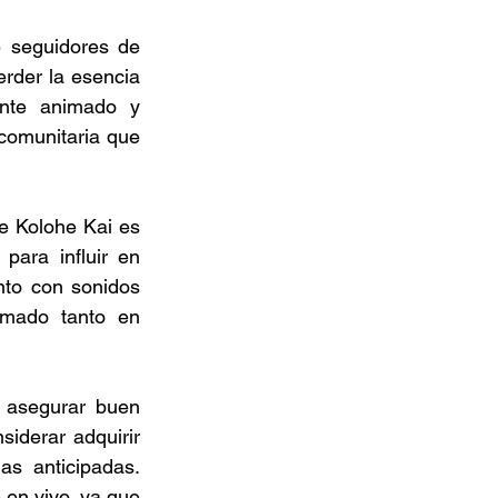
 seguidores de 
rder la esencia 
nte animado y 
comunitaria que 
e Kolohe Kai es 
ara influir en 
nto con sonidos 
mado tanto en 
 asegurar buen 
iderar adquirir 
s anticipadas. 
en vivo, ya que 