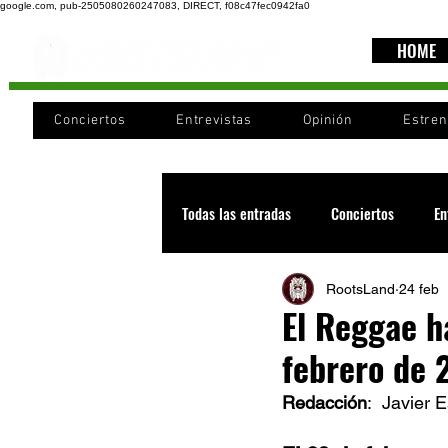
google.com, pub-2505080260247083, DIRECT, f08c47fec0942fa0
HOME
Conciertos
Entrevistas
Opinión
Estre
Todas las entradas
Conciertos
En
RootsLand
24 feb
Recomendaciones
Videos
El Reggae h
febrero de 
Noticia
Cultura
Cobertura
Redacción
:  Javier 