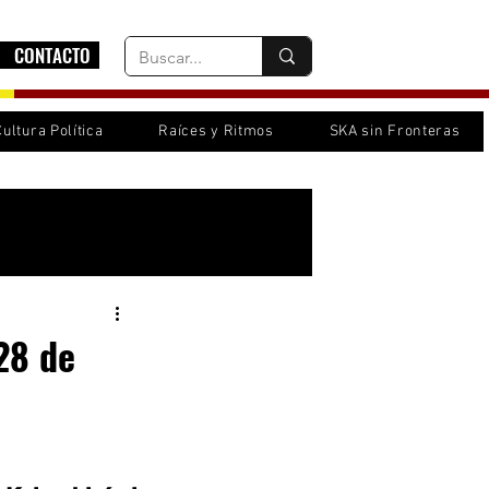
CONTACTO
Cultura Política
Raíces y Ritmos
SKA sin Fronteras
Inicia sesión/ Regístrate
28 de