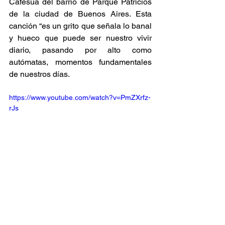
Cafesua del barrio de Parque Patricios 
de la ciudad de Buenos Aires. Esta 
canción “es un grito que señala lo banal 
y hueco que puede ser nuestro vivir 
diario, pasando por alto como 
autómatas, momentos fundamentales 
de nuestros días. 
https://www.youtube.com/watch?v=PmZXrfz-
rJs
Músicos invitados en el album
Manuel Fernández Castaño — 