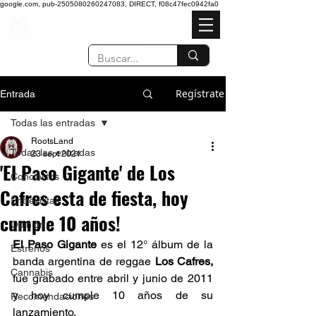
google.com, pub-2505080260247083, DIRECT, f08c47fec0942fa0
Regístrate
Entrada
Todas las entradas
RootsLand
Todas las entradas
23 sept 2021
'El Paso Gigante' de Los
Conciertos
Cafres esta de fiesta, hoy
Entrevistas
cumple 10 años!
Opinión
El Paso Gigante
 es el 12° álbum de la 
Estrenos
banda argentina de 
reggae
Los Cafres
,
Cannabis
fue grabado entre abril y junio de 2011 
y hoy cumple 10 años de su 
Recomendaciones
lanzamiento.