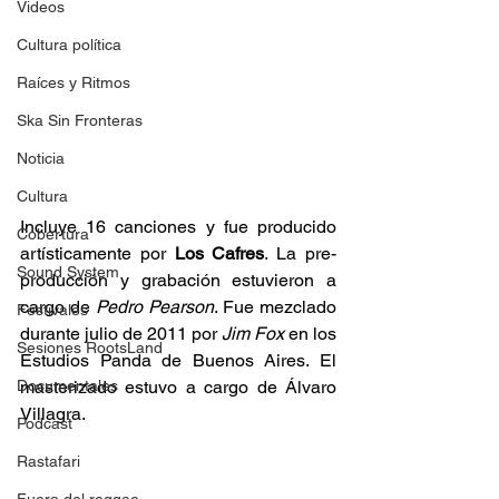
Videos
Cultura política
Raíces y Ritmos
Ska Sin Fronteras
Noticia
Cultura
Incluye 16 canciones y fue producido 
Cobertura
artísticamente por 
Los Cafres
. La pre-
Sound System
producción y grabación estuvieron a 
cargo de 
Pedro Pearson
. Fue mezclado 
Festivales
durante julio de 2011 por 
Jim Fox
 en los 
Sesiones RootsLand
Estudios Panda de Buenos Aires. El 
masterizado estuvo a cargo de 
Álvaro 
Documentales
Villagra
.
Podcast
Rastafari