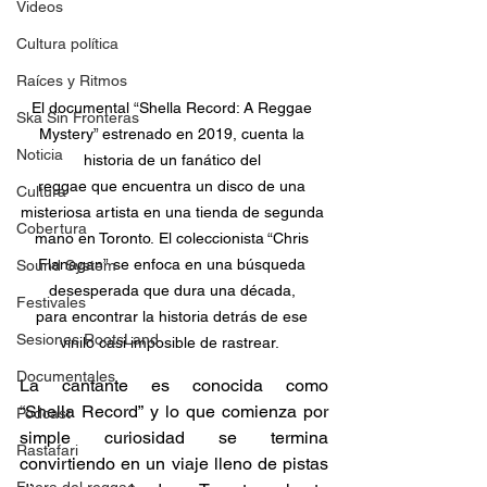
Videos
Cultura política
Raíces y Ritmos
El documental “Shella Record: A Reggae 
Ska Sin Fronteras
Mystery” estrenado en 2019, cuenta la 
Noticia
historia de un fanático del 
reggae que encuentra un disco de una 
Cultura
misteriosa artista en una tienda de segunda 
Cobertura
mano en Toronto. El coleccionista “Chris 
Flanagan” se enfoca en una búsqueda 
Sound System
desesperada que dura una década, 
Festivales
para encontrar la historia detrás de ese 
Sesiones RootsLand
vinilo casi imposible de rastrear.  
Documentales
La cantante es conocida como 
“Shella Record” y lo que comienza por 
Podcast
simple curiosidad se termina 
Rastafari
convirtiendo en un viaje lleno de pistas 