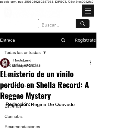
google.com, pub-2505080260247083, DIRECT, f08c47fec0942fa0
Regístrate
Entrada
Todas las entradas
RootsLand
Todas las entradas
25 sept 2025
El misterio de un vinilo
Conciertos
perdido en Shella Record: A
Entrevistas
Reggae Mystery
Opinión
Redacción: 
Regina De Quevedo 
Estrenos
Cannabis
Recomendaciones