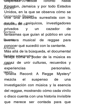
Fuera del reggae
dispersas desde Toronto hasta 
Kingston, Jamaica y por todo Estados 
ANCOP
Unidos, en la que se observa cómo se 
Conociendo Reggae
vive una aventura surrealista con la 
ayuda de psíquicos, investigadores 
Columna del día
privados y un cazador de 
Sorteos
fantasmas que guían al público en una 
aventura musical de reggae para 
Eventos
conocer qué sucedió con la cantante. 
Artistas
Más allá de la búsqueda, el documental 
Bandas emergentes
refleja cómo el poder de la música es 
capaz de unir culturas, recuerdos y 
cann
experiencias personales. 
raices
“Shella Record: A Regge Mystery” 
mezcla el suspenso de una 
investigación con música y la esencia 
del reggae, mostrando cómo cada vinilo 
o disco cuenta con una historia invisible 
que merece ser contada para que 