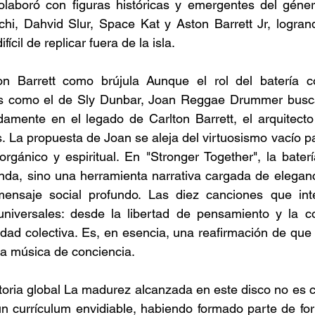
olaboró con figuras históricas y emergentes del géne
i, Dahvid Slur, Space Kat y Aston Barrett Jr, logrand
fícil de replicar fuera de la isla. 
n Barrett como brújula Aunque el rol del batería co
os como el de Sly Dunbar, Joan Reggae Drummer busca
damente en el legado de Carlton Barrett, el arquitecto
. La propuesta de Joan se aleja del virtuosismo vacío pa
orgánico y espiritual. En "Stronger Together", la baterí
da, sino una herramienta narrativa cargada de eleganc
mensaje social profundo. Las diez canciones que int
niversales: desde la libertad de pensamiento y la con
idad colectiva. Es, en esencia, una reafirmación de que 
na música de conciencia. 
oria global La madurez alcanzada en este disco no es c
n currículum envidiable, habiendo formado parte de fo