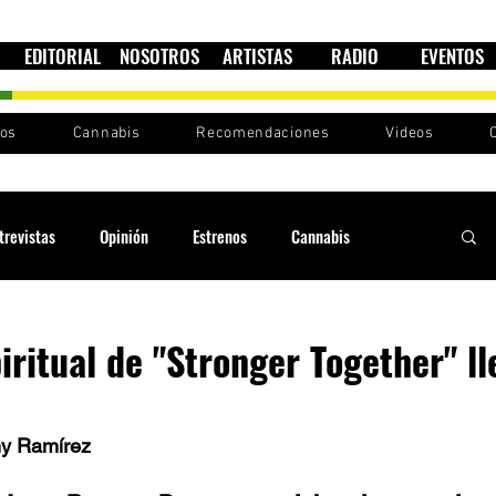
EDITORIAL
NOSOTROS
ARTISTAS
RADIO
EVENTOS
nos
Cannabis
Recomendaciones
Videos
trevistas
Opinión
Estrenos
Cannabis
Cultura política
Raíces y Ritmos
Ska Sin Fronteras
piritual de "Stronger Together" ll
Sound System
Festivales
Sesiones RootsLand
ny Ramírez