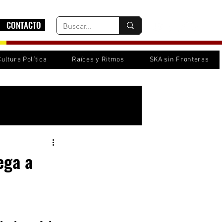
CONTACTO
Cultura Política
Raíces y Ritmos
SKA sin Fronteras
Inicia sesión/ Regístrate
ega a