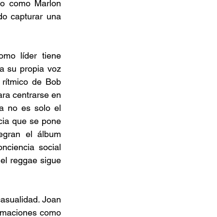
ro como Marlon 
o capturar una 
mo líder tiene 
 su propia voz 
 rítmico de Bob 
ra centrarse en 
a no es solo el 
ia que se pone 
egran el álbum 
ciencia social 
el reggae sigue 
asualidad. Joan 
rmaciones como 