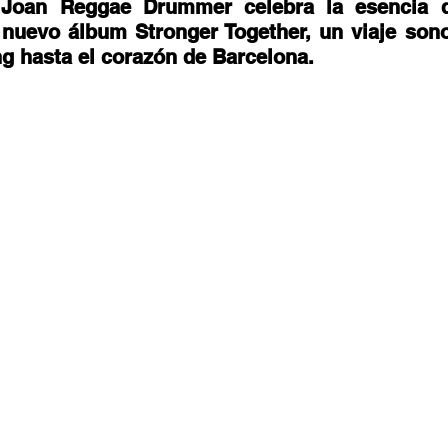
stafari
Fuera del reggae
ANCOP
Joan Reggae Drummer celebra la esencia d
nuevo álbum Stronger Together, un viaje sono
g hasta el corazón de Barcelona. 
 día
Sorteos
Eventos
Artistas
raices