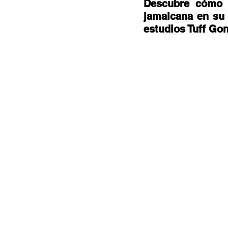
Documentales
Podcast
Ra
Descubre cómo 
jamaicana en su 
estudios Tuff Gon
Conociendo Reggae
Columna del
Bandas emergentes
cann