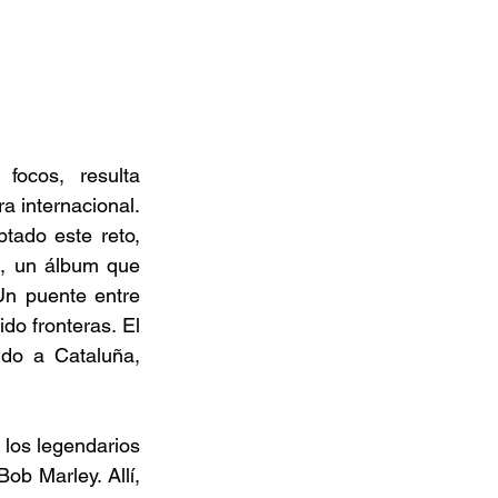
ocos, resulta 
 internacional. 
ado este reto, 
", un álbum que 
Un puente entre 
o fronteras. El 
do a Cataluña, 
los legendarios 
b Marley. Allí, 