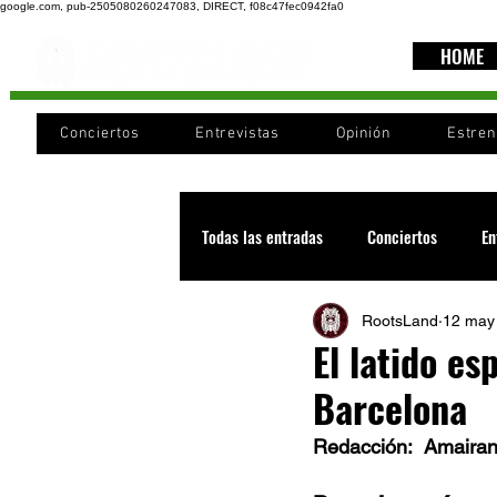
google.com, pub-2505080260247083, DIRECT, f08c47fec0942fa0
HOME
Conciertos
Entrevistas
Opinión
Estre
Todas las entradas
Conciertos
En
RootsLand
12 may
Recomendaciones
Videos
El latido es
Barcelona
Noticia
Cultura
Cobertura
Redacción:  Amaira