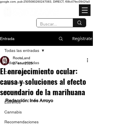
google.com, pub-2505080260247083, DIRECT, f08c47fec0942fa0
Regístrate
Entrada
Todas las entradas
RootsLand
Todas las entradas
27 ene 2025
El enrojecimiento ocular:
Conciertos
causa y soluciones al efecto
Entrevistas
secundario de la marihuana
Opinión
Redacción: Inés Arroyo
Estrenos
Cannabis
Recomendaciones