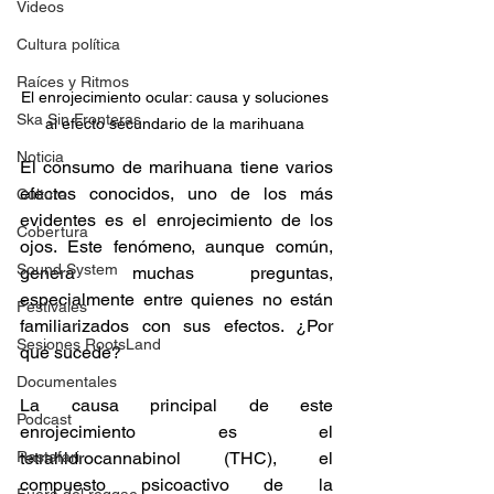
Videos
Cultura política
Raíces y Ritmos
El enrojecimiento ocular: causa y soluciones 
Ska Sin Fronteras
al efecto secundario de la marihuana 
Noticia
El consumo de marihuana tiene varios 
efectos conocidos, uno de los más 
Cultura
evidentes es el enrojecimiento de los 
Cobertura
ojos. Este fenómeno, aunque común, 
Sound System
genera muchas preguntas, 
especialmente entre quienes no están 
Festivales
familiarizados con sus efectos. ¿Por 
Sesiones RootsLand
qué sucede? 
Documentales
La causa principal de este 
Podcast
enrojecimiento es el 
Rastafari
tetrahidrocannabinol (THC), el 
compuesto psicoactivo de la 