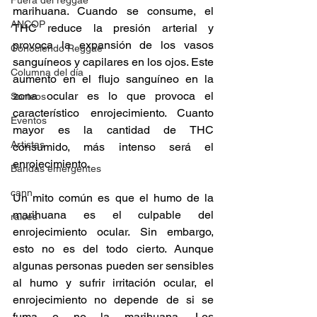
Fuera del reggae
marihuana. Cuando se consume, el 
ANCOP
THC reduce la presión arterial y 
provoca la expansión de los vasos 
Conociendo Reggae
sanguíneos y capilares en los ojos. Este 
Columna del día
aumento en el flujo sanguíneo en la 
zona ocular es lo que provoca el 
Sorteos
característico enrojecimiento. Cuanto 
Eventos
mayor es la cantidad de THC 
Artistas
consumido, más intenso será el 
enrojecimiento. 
Bandas emergentes
cann
Un mito común es que el humo de la 
marihuana es el culpable del 
raices
enrojecimiento ocular. Sin embargo, 
esto no es del todo cierto. Aunque 
algunas personas pueden ser sensibles 
al humo y sufrir irritación ocular, el 
enrojecimiento no depende de si se 
fuma o no la marihuana. Los 