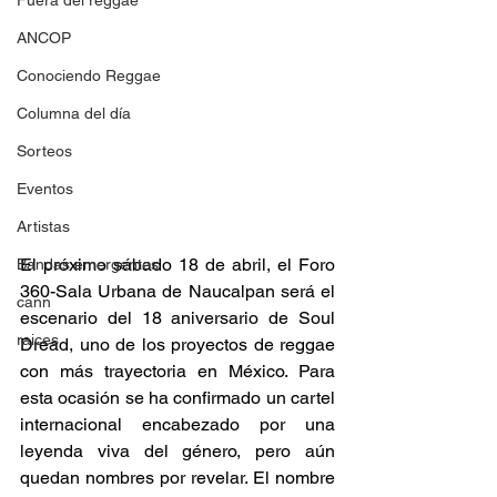
Fuera del reggae
ANCOP
Conociendo Reggae
Columna del día
Sorteos
Eventos
Artistas
El próximo sábado 18 de abril, el Foro 
Bandas emergentes
360-Sala Urbana de Naucalpan será el 
cann
escenario del 18 aniversario de Soul 
raices
Dread, uno de los proyectos de reggae 
con más trayectoria en México. Para 
esta ocasión se ha confirmado un cartel 
internacional encabezado por una 
leyenda viva del género, pero aún 
quedan nombres por revelar. El nombre 