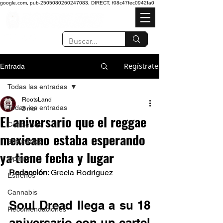
google.com, pub-2505080260247083, DIRECT, f08c47fec0942fa0
Regístrate
Entrada
Todas las entradas
RootsLand
Todas las entradas
2 mar
El aniversario que el reggae
Conciertos
mexicano estaba esperando
Entrevistas
ya tiene fecha y lugar
Opinión
Redacción: 
Grecia Rodriguez
Estrenos
Cannabis
Soul Dread llega a su 18 
Recomendaciones
aniversario con un cartel 