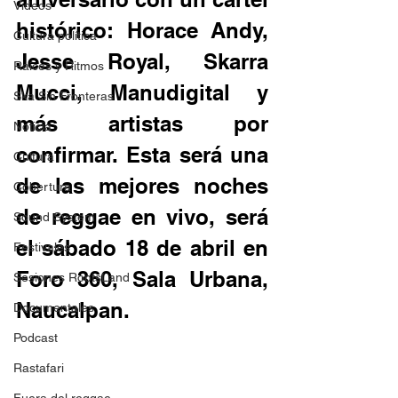
Videos
histórico: Horace Andy, 
Cultura política
Jesse Royal, Skarra 
Raíces y Ritmos
Mucci, Manudigital y 
Ska Sin Fronteras
más artistas por 
Noticia
confirmar. Esta será una 
Cultura
de las mejores noches 
Cobertura
de reggae en vivo, será 
Sound System
el sábado 18 de abril en 
Festivales
Foro 360, Sala Urbana, 
Sesiones RootsLand
Naucalpan. 
Documentales
Podcast
Rastafari