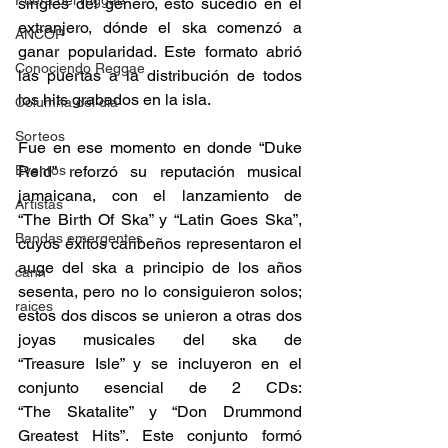
Fuera del reggae
singles del género, esto sucedió en el 
extranjero, dónde el ska comenzó a 
ANCOP
ganar popularidad. Este formato abrió 
Conociendo Reggae
las puertas a la distribución de todos 
los hits grabados en la isla. 
Columna del día
Sorteos
Fue en ese momento en donde “Duke 
Eventos
Reid” reforzó su reputación musical 
jamaicana, con el lanzamiento de 
Artistas
“The Birth Of Ska” y “Latin Goes Ska”, 
Bandas emergentes
cuyos éxitos caribeños representaron el 
auge del ska a principio de los años 
cann
sesenta, pero no lo consiguieron solos; 
raices
estos dos discos se unieron a otras dos 
joyas musicales del ska de 
“Treasure Isle” y se incluyeron en el 
conjunto esencial de 2 CDs: 
“The Skatalite” y “Don Drummond 
Greatest Hits”. Este conjunto formó 