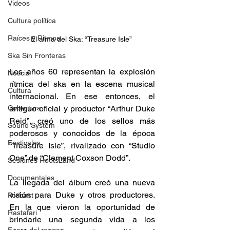
Videos
Cultura política
Raíces y Ritmos
El alma del Ska: “Treasure Isle” 
Ska Sin Fronteras
Los años 60 representan la explosión 
Noticia
rítmica del ska en la escena musical 
Cultura
internacional. En ese entonces, el 
Cobertura
antiguo oficial y productor “Arthur Duke 
Reid”, creó uno de los sellos más 
Sound System
poderosos y conocidos de la época 
Festivales
“Treasure Isle”, rivalizado con “Studio 
One” de “Clement Coxson Dodd”. 
Sesiones RootsLand
Documentales
La llegada del álbum creó una nueva 
visión para Duke y otros productores. 
Podcast
En la que vieron la oportunidad de 
Rastafari
brindarle una segunda vida a los 