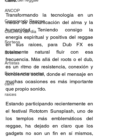
calle.  
Fuera del reggae
ANCOP
Transformando la tecnología en un 
Conociendo Reggae
medio de comunicación del alma y la 
humanidad. Teniendo consigo la 
Columna del día
energía espiritual y positiva del reggae 
Sorteos
en sus raíces, para Dub FX es 
totalmente natural fluir con esa 
Eventos
frecuencia. Más allá del roots o el dub, 
Artistas
es un ritmo de resistencia, conexión y 
Bandas emergentes
conciencia social, donde el mensaje en 
muchas ocasiones es más importante 
cann
que propio sonido.   
raices
Estando participando recientemente en 
el festival Rototom Sunsplash, uno de 
los templos más emblemáticos del 
reggae, ha dejado en claro que los 
gadgets no son un fin en sí mismos, 