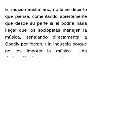
El músico australiano, no teme decir lo 
que piensa, comentando abiertamente 
que desde su parte si el podría haría 
ilegal que los sociópatas manejen la 
música, señalando directamente a 
Spotify por “destruir la industria porque 
no les importa la música”. Una 
declaración fuerte pero c
oherente con 
sus valores: regresarle la esencia 
humana a la música.  
Y así, entre 
beats
, loops y mensajes en 
una connotación social, Dub FX marca 
historia en su propia trayectoria y en la 
vida de sus escuchas. Al no sustituir el 
alma, demuestra como la llama del 
reggae se mantiene ardiendo en las 
futuras generaciones.  