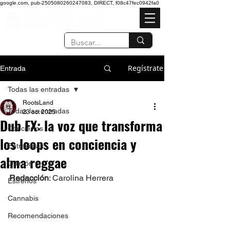
google.com, pub-2505080260247083, DIRECT, f08c47fec0942fa0
Regístrate
Entrada
Todas las entradas
RootsLand
Todas las entradas
23 oct 2025
Dub FX: la voz que transforma
Conciertos
los loops en conciencia y
Entrevistas
alma reggae
Opinión
Redacción
: Carolina Herrera
Estrenos
Cannabis
Recomendaciones