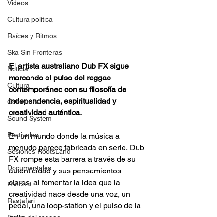
Videos
Cultura política
Raíces y Ritmos
Ska Sin Fronteras
El artista australiano Dub FX sigue 
Noticia
marcando el pulso del reggae 
Cultura
contemporáneo con su filosofía de 
independencia, espiritualidad y 
Cobertura
creatividad auténtica. 
Sound System
Festivales
En un mundo donde la música a 
menudo parece fabricada en serie, Dub 
Sesiones RootsLand
FX rompe esta barrera a través de su 
Documentales
autenticidad y sus pensamientos 
claros, al fomentar la idea que la 
Podcast
creatividad nace desde una voz, un 
Rastafari
pedal, una loop-station y el pulso de la 