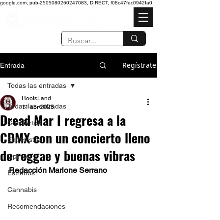
google.com, pub-2505080260247083, DIRECT, f08c47fec0942fa0
Regístrate
Entrada
Todas las entradas
RootsLand
Todas las entradas
11 abr 2025
Dread Mar I regresa a la
Conciertos
CDMX con un concierto lleno
Entrevistas
de reggae y buenas vibras
Opinión
Redacción Marlone Serrano
Estrenos
Cannabis
Recomendaciones