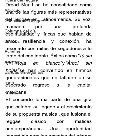
Fuera del reggae
Dread Mar I se ha consolidado como 
ANCOP
una de las figuras más representativas 
del reggae en Latinoamérica. Su voz, 
Conociendo Reggae
marcada por una profunda 
Columna del día
espiritualidad y líricas que hablan de 
amor, resiliencia y conexión, ha 
Sorteos
resonado con miles de seguidores a lo 
Eventos
largo del continente. Éxitos como 
“Tú sin 
Artistas
mí”
, 
“Hoja en blanco”
 y 
“Árbol sin 
hojas”
 se han convertido en himnos 
Bandas emergentes
generacionales que no faltarán en su 
cann
esperado regreso a la capital 
mexicana. 
raices
El concierto forma parte de una gira 
que celebra su legado y el crecimiento 
de su propuesta musical, que fusiona el 
reggae clásico con matices 
contemporáneos. Una oportunidad 
imperdible para los amantes del género 