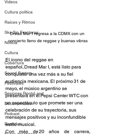
Videos
Cultura política
Raíces y Ritmos
Ska Sin Fronteras
Dread Mar I regresa a la CDMX con un 
concierto lleno de reggae y buenas vibras
Noticia
Cultura
El ícono del reggae en 
Cobertura
español, Dread Mar I, está listo para 
Sound System
conquistar una vez más a su fiel 
audiencia mexicana. El próximo 31 de 
Festivales
mayo, el músico argentino se 
Sesiones RootsLand
presentará en el Pepsi Center WTC con 
un espectáculo que promete ser una 
Documentales
celebración de su trayectoria, sus 
Podcast
mensajes positivos y su inconfundible 
Rastafari
estilo musical. 
Con más de 20 años de carrera, 