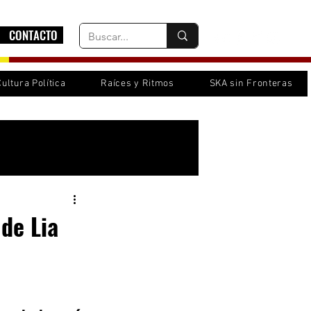
CONTACTO
Cultura Política
Raíces y Ritmos
SKA sin Fronteras
Inicia sesión/ Regístrate
 de Lia