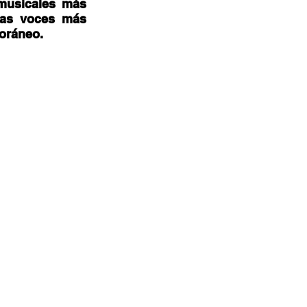
musicales más 
las voces más 
oráneo.  