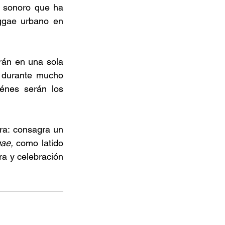
 sonoro que ha 
ggae urbano en 
rán en una sola 
 durante mucho 
iénes serán los 
ra: consagra un 
ae,
 como latido 
a y celebración 