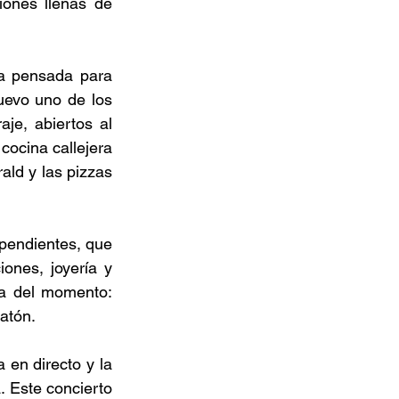
ones llenas de 
a pensada para 
uevo uno de los 
raje, abiertos al 
cocina callejera 
ld y las pizzas 
pendientes, que 
nes, joyería y 
ia del momento: 
atón. 
en directo y la 
. Este concierto 