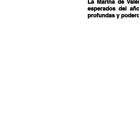
Documentales
Podcast
Ra
La Marina de Valè
esperados del año
profundas y podero
Conociendo Reggae
Columna del
Bandas emergentes
cann