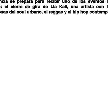
stafari
Fuera del reggae
ANCOP
ncia se prepara para recibir uno de los eventos 
: el cierre de gira de Lia Kali, una artista con 
sas del soul urbano, el reggae y el hip hop contemp
 día
Sorteos
Eventos
Artistas
raices