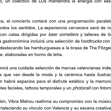
to, un colectivo de DJs mantendrá la energía con sesi
, el concierto contará con una programación paralel
 todos los sentidos. La experiencia cervecera será de n
con catas dirigidas por 
beer someliers
 y talleres de ti
a gastronómica incluirá una selección de f
oodtrucks
 con 
 destacando las hamburguesas a la brasa de The Fitzgera
e, elaboradas en horno de leña. 
nirá una cuidada selección de marcas valencianas inde
s que van desde la moda y la cerámica hasta ilustracio
én habrá espacios para el disfrute estético y la memor
ntes faciales, tattoos temporales y un 
photocall 
con fotom
ión, Vibra Mahou reafirma su compromiso con la música 
rtaleciendo su vínculo con Valencia y su escena creativa