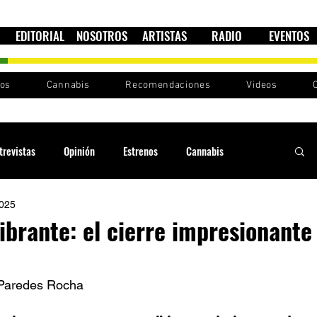
EDITORIAL
NOSOTROS
ARTISTAS
RADIO
EVENTOS
nos
Cannabis
Recomendaciones
Videos
trevistas
Opinión
Estrenos
Cannabis
2025
Cultura política
Raíces y Ritmos
Ska Sin Fronteras
ibrante: el cierre impresionante
Sound System
Festivales
Sesiones RootsLand
 Paredes Rocha 