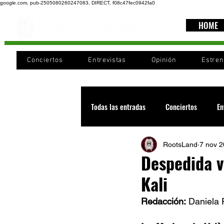
google.com, pub-2505080260247083, DIRECT, f08c47fec0942fa0
HOME
Conciertos
Entrevistas
Opinión
Estre
Todas las entradas
Conciertos
En
RootsLand
7 nov 
Recomendaciones
Videos
Despedida v
Kali
Noticia
Cultura
Cobertura
Redacción:
 Daniela