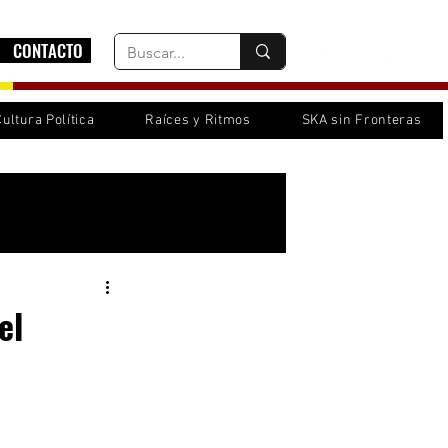
CONTACTO
Cultura Política
Raíces y Ritmos
SKA sin Fronteras
Inicia sesión/ Regístrate
el