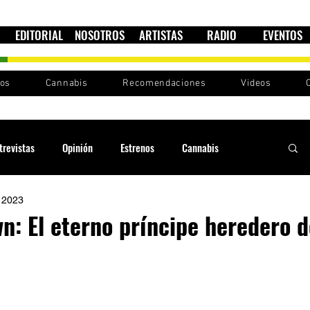
EDITORIAL
NOSOTROS
ARTISTAS
RADIO
EVENTOS
nos
Cannabis
Recomendaciones
Videos
trevistas
Opinión
Estrenos
Cannabis
 2023
Cultura política
Raíces y Ritmos
Ska Sin Fronteras
n: El eterno príncipe heredero d
Sound System
Festivales
Sesiones RootsLand