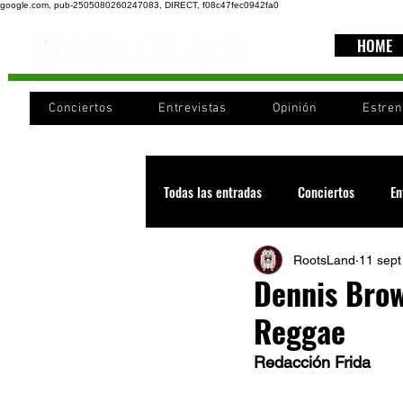
google.com, pub-2505080260247083, DIRECT, f08c47fec0942fa0
HOME
Conciertos
Entrevistas
Opinión
Estre
Todas las entradas
Conciertos
En
RootsLand
11 sept
Recomendaciones
Videos
Dennis Brow
Reggae
Noticia
Cultura
Cobertura
Redacción Frida