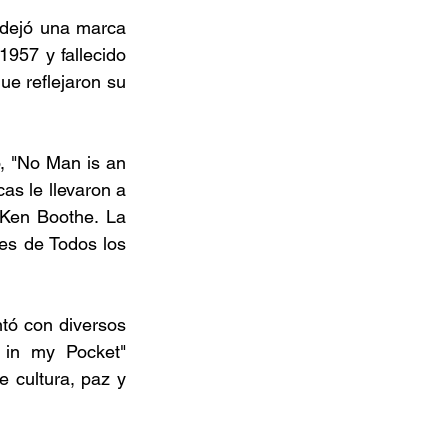
dejó una marca 
957 y fallecido 
e reflejaron su 
, "No Man is an 
as le llevaron a 
 Ken Boothe. La 
es de Todos los 
ó con diversos 
in my Pocket" 
 cultura, paz y 