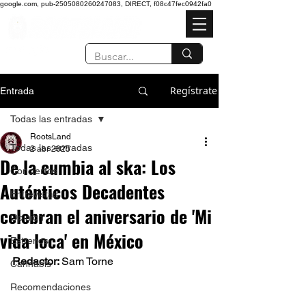
google.com, pub-2505080260247083, DIRECT, f08c47fec0942fa0
Regístrate
Entrada
Todas las entradas
RootsLand
Todas las entradas
2 abr 2025
De la cumbia al ska: Los
Conciertos
Auténticos Decadentes
Entrevistas
celebran el aniversario de 'Mi
Opinión
vida loca' en México
Estrenos
Redactor: 
Sam Torne 
Cannabis
Recomendaciones