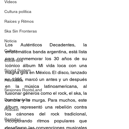
Videos
Cultura política
Raíces y Ritmos
Ska Sin Fronteras
Noticia
Los Auténticos Decadentes, la 
Cultura
emblemática banda argentina, está lista 
para conmemorar los 30 años de su 
Cobertura
icónico álbum Mi vida loca con una 
Sound System
magna gira en México. El disco, lanzado 
en 1995, marcó un antes y un después 
Festivales
en la música latinoamericana, al 
Sesiones RootsLand
fusionar géneros como el rock, el ska, la 
Documentales
cumbia y la murga. Para muchos, este 
álbum representó una rebelión contra 
Podcast
los cánones del rock tradicional, 
Rastafari
incorporando ritmos populares que 
desafiaron las convenciones musicales 