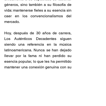
géneros, sino también a su filosofía de 
vida: mantenerse fieles a su esencia sin 
caer en los convencionalismos del 
mercado. 
Hoy, después de 30 años de carrera, 
Los Auténticos Decadentes siguen 
siendo una referencia en la música 
latinoamericana. Nunca se han dejado 
llevar por la fama ni han perdido su 
esencia popular, lo que les ha permitido 
mantener una conexión genuina con su 
público. Para ellos, la clave del éxito 
está en su autenticidad, en nunca dejar 
de ser ellos mismos, en no dejarse 
encasillar por etiquetas musicales o 
sociales. 