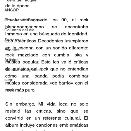
Fuera del reggae
de la época. 
ANCOP
En la década de los 90, el rock 
Conociendo Reggae
hispanoamericano se encontraba 
Columna del día
inmerso en una búsqueda de identidad. 
Sorteos
Los Auténticos Decadentes irrumpieron 
en la escena con un sonido diferente: 
Eventos
rock mezclado con cumbia, ska y 
Artistas
música popular. Esto les valió críticas 
de puristas del rock que no entendían 
Bandas emergentes
cómo una banda podía combinar 
cann
música considerada «de barrio» con el 
raices
rock más puro. 
Sin embargo, Mi vida loca no solo 
resistió las críticas, sino que se 
convirtió en un referente cultural. El 
álbum incluye canciones emblemáticas 