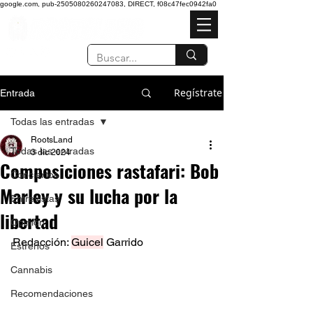
google.com, pub-2505080260247083, DIRECT, f08c47fec0942fa0
Regístrate
Entrada
Todas las entradas
RootsLand
Todas las entradas
3 dic 2024
Composiciones rastafari: Bob
Conciertos
Marley y su lucha por la
Entrevistas
libertad
Opinión
Redacción: 
Guicel
 Garrido 
Estrenos
Cannabis
Recomendaciones