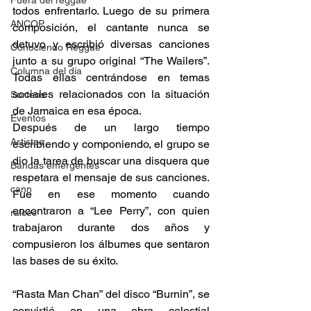
Fuera del reggae
todos enfrentarlo. Luego de su primera 
ANCOP
composición, el cantante nunca se 
detuvo y escribió diversas canciones 
Conociendo Reggae
junto a su grupo original “The Wailers”. 
Columna del día
Todas ellas centrándose en temas 
sociales relacionados con la situación 
Sorteos
de Jamaica en esa época.  
Eventos
Después de un largo tiempo 
Artistas
escribiendo y componiendo, el grupo se 
dio la tarea de buscar una disquera que 
Bandas emergentes
respetara el mensaje de sus canciones. 
cann
Fue en ese momento cuando 
encontraron a “Lee Perry”, con quien 
raices
trabajaron durante dos años y 
compusieron los álbumes que sentaron 
las bases de su éxito.  
“Rasta Man Chan” del disco “Burnin”, se 
convirtió en una obra celestial 