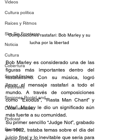
Videos
Cultura política
Raíces y Ritmos
Ska Sin Fronteras
Composiciones rastafari: Bob Marley y su 
lucha por la libertad 
Noticia
Cultura
Bob Marley es considerado una de las 
Cobertura
figuras más importantes dentro del 
Sound System
rastafarismo. Con su música, logró 
llevar el mensaje rastafari a todo el 
Festivales
mundo. A través de composiciones 
Sesiones RootsLand
como “Exodus”, “Rasta Man Chant” y 
“War”, Marley le dio un significado aún 
Documentales
más fuerte a su comunidad. 
Podcast
Su primer sencillo “Judge Not”, grabado 
Rastafari
en 1962, trataba temas sobre el día del 
juicio final y lo inevitable que sería para 