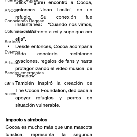
Fuera del reggae
Stick Figure) encontró a Cocoa, 
entonces “Joan Leslie”, en un 
ANCOP
refugio. Su conexión fue 
Conociendo Reggae
instantánea:    “Cuando nos vimos, 
Columna del día
se sentó frente a mí y supe que era 
ella”.   
Sorteos
Desde entonces, Cocoa acompaña 
Eventos
cada concierto, recibiendo 
ovaciones, regalos de fans y hasta 
Artistas
protagonizando el video musical de 
Bandas emergentes
“Shadow”.  
También inspiró la creación de 
cann
The Cocoa Foundation, dedicada a 
raices
apoyar refugios y perros en 
situación vulnerable.  
Impacto y símbolos 
Cocoa es mucho más que una mascota 
turística; representa la segunda 