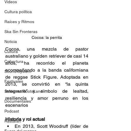
Videos
Cultura política
Raíces y Ritmos
Ska Sin Fronteras
Cocoa: la perrita
Noticia
Cocoa, una mezcla de pastor 
Cultura
australiano y golden retriever de casi 14 
Cobertura
años, ha recorrido el planeta 
acompañando a la banda californiana 
Sound System
de reggae Stick Figure. Adoptada en 
Festivales
2013, se convirtió en “la quinta 
integrante” y símbolo de lealtad, 
Sesiones RootsLand
resiliencia y amor perruno en los 
Documentales
escenarios 
Podcast
Historia y rol actual 
Rastafari
En 2013, Scott Woodruff (líder de 