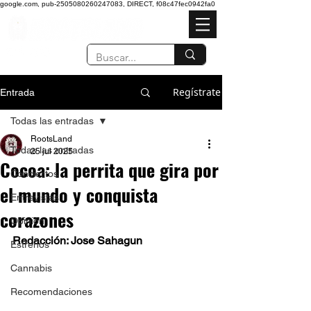
google.com, pub-2505080260247083, DIRECT, f08c47fec0942fa0
Regístrate
Entrada
Todas las entradas
RootsLand
Todas las entradas
25 jul 2025
Cocoa: la perrita que gira por
Conciertos
el mundo y conquista
Entrevistas
corazones
Opinión
Redacción: Jose Sahagun 
Estrenos
Cannabis
Recomendaciones