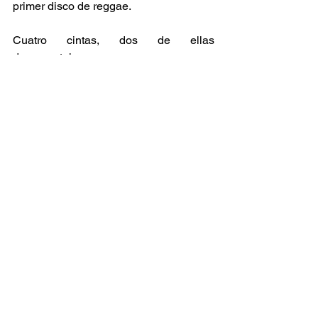
primer disco de reggae.  
Cuatro cintas, dos de ellas 
documentales que narran sucesos 
interesantes que requieren adoptar ese 
cáracter de género para adentrarse más 
en la investigación de un fenómeno y 
dos películas más que a través de 
historias reconfortantes y divertidas 
permiten apreciar los núcleos de donde 
provienen y se fortalecen estos 
géneros.  
Noticia
Documentales
Ver todo
Entradas relacionadas