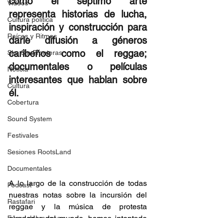
cómo el séptimo arte 
Videos
representa historias de lucha, 
Cultura política
inspiración y construcción para 
Raíces y Ritmos
darle difusión a géneros 
caribeños como el reggae; 
Ska Sin Fronteras
documentales o películas 
Noticia
interesantes que hablan sobre 
Cultura
él.  
Cobertura
Sound System
Festivales
Sesiones RootsLand
Documentales
A lo largo de la construcción de todas 
Podcast
nuestras notas sobre la incursión del 
Rastafari
reggae y la música de protesta 