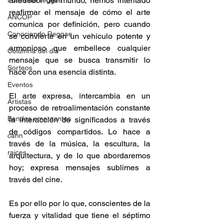
alrededor del mundo, hemos intentado 
Fuera del reggae
reafirmar el mensaje de cómo el arte 
ANCOP
comunica por definición, pero cuando 
Conociendo Reggae
se convierte en un vehículo potente y 
armonioso que embellece cualquier 
Columna del día
mensaje que se busca transmitir lo 
Sorteos
hace con una esencia distinta.  
Eventos
El arte expresa, intercambia en un 
Artistas
proceso de retroalimentación constante 
Bandas emergentes
la interacción de significados a través 
de códigos compartidos. Lo hace a 
cann
través de la música, la escultura, la 
raices
arquitectura, y de lo que abordaremos 
hoy; expresa mensajes sublimes a 
través del cine.  
Es por ello por lo que, conscientes de la 
fuerza y vitalidad que tiene el séptimo 