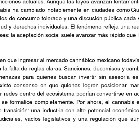
tricciones actuales. Aunque las leyes avanzan lentamente
nabis ha cambiado notablemente en ciudades como Ciu
ios de consumo tolerado y una discusión pública cada v
lud y derechos individuales. El fenómeno refleja una rea
ses: la aceptación social suele avanzar más rápido que la
ten que ingresar al mercado cannábico mexicano todavía 
 la falta de reglas claras. Sanciones, decomisos y cambi
enazas para quienes buscan invertir sin asesoría espe
iste consenso en que quienes logren posicionar marca
ir redes dentro del ecosistema podrían convertirse en ac
se formalice completamente. Por ahora, el cannabis e
 transición: una industria con alto potencial económico
udiciales, vacíos legislativos y una regulación que aú