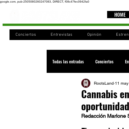
google.com, pub-2505080260247083, DIRECT, f08c47fec0942fa0
HOME
Conciertos
Entrevistas
Opinión
Estre
Todas las entradas
Conciertos
En
RootsLand
11 may
Recomendaciones
Videos
Cannabis en
oportunidad
Noticia
Cultura
Cobertura
Redacción Marlone 