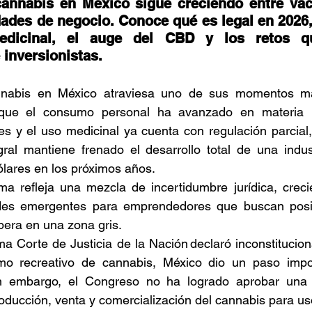
annabis en México sigue creciendo entre vací
stafari
Fuera del reggae
ANCOP
ades de negocio. Conoce qué es legal en 2026,
edicinal, el auge del CBD y los retos qu
inversionistas. 
 día
Sorteos
Eventos
Artistas
nnabis en México atraviesa uno de sus momentos má
unque el consumo personal ha avanzado en materia l
raices
les y el uso medicinal ya cuenta con regulación parcial,
gral mantiene frenado el desarrollo total de una indus
lares en los próximos años. 
a refleja una mezcla de incertidumbre jurídica, crecie
ades emergentes para emprendedores que buscan posi
pera en una zona gris. 
 Corte de Justicia de la Nación declaró inconstitucional
mo recreativo de cannabis, México dio un paso impor
in embargo, el Congreso no ha logrado aprobar una 
ducción, venta y comercialización del cannabis para uso