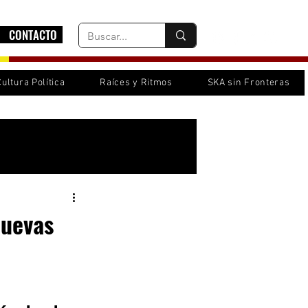
CONTACTO
Cultura Política
Raíces y Ritmos
SKA sin Fronteras
Inicia sesión/ Regístrate
nuevas