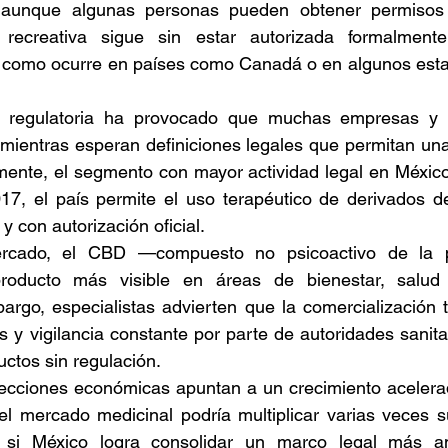
, aunque algunas personas pueden obtener permisos
 recreativa sigue sin estar autorizada formalmente
s como ocurre en países como Canadá o en algunos esta
ad regulatoria ha provocado que muchas empresas y 
mientras esperan definiciones legales que permitan una
mente, el segmento con mayor actividad legal en México
17, el país permite el uso terapéutico de derivados de
y con autorización oficial. 
rcado, el CBD —compuesto no psicoactivo de la 
roducto más visible en áreas de bienestar, salud y
bargo, especialistas advierten que la comercialización t
as y vigilancia constante por parte de autoridades sanita
uctos sin regulación. 
yecciones económicas apuntan a un crecimiento acelerad
l mercado medicinal podría multiplicar varias veces su
 si México logra consolidar un marco legal más amp