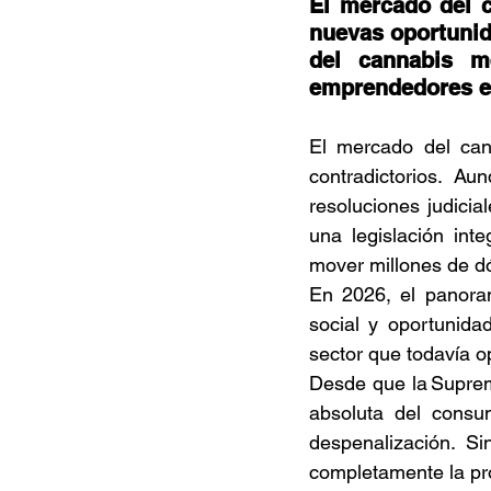
El mercado del c
Documentales
Podcast
Ra
nuevas oportunid
del cannabis m
emprendedores e 
Conociendo Reggae
Columna del
El mercado del ca
contradictorios. A
Bandas emergentes
cann
resoluciones judicia
una legislación inte
mover millones de dó
En 2026, el panoram
social y oportunid
sector que todavía o
Desde que la Suprema
absoluta del consu
despenalización. S
completamente la pro