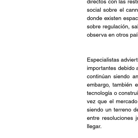
directos con las res
social sobre el can
donde existen espac
sobre regulación, sa
observa en otros paí
Especialistas advier
importantes debido a
continúan siendo am
embargo, también ex
tecnología o constru
vez que el mercado 
siendo un terreno de
entre resoluciones j
llegar. 