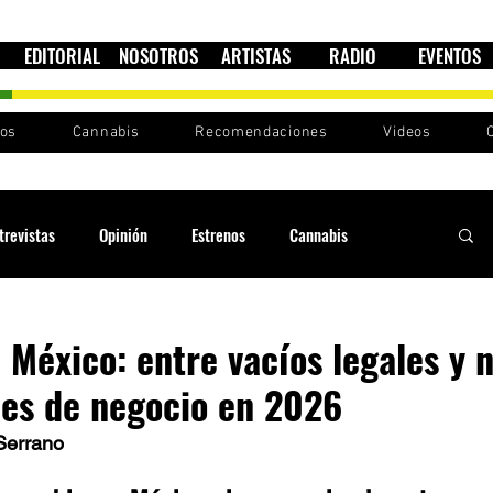
EDITORIAL
NOSOTROS
ARTISTAS
RADIO
EVENTOS
nos
Cannabis
Recomendaciones
Videos
trevistas
Opinión
Estrenos
Cannabis
Cultura política
Raíces y Ritmos
Ska Sin Fronteras
 México: entre vacíos legales y 
es de negocio en 2026
Sound System
Festivales
Sesiones RootsLand
Serrano