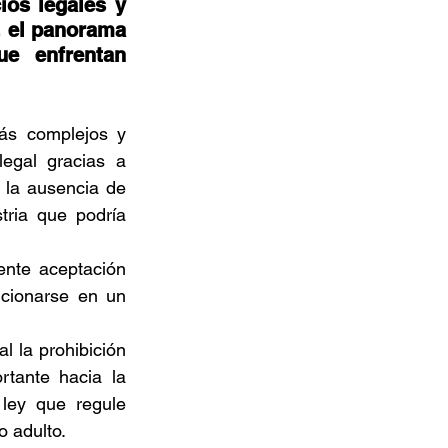
os legales y 
 el panorama 
e enfrentan 
s complejos y 
egal gracias a 
 la ausencia de 
tria que podría 
nte aceptación 
cionarse en un 
 la prohibición 
tante hacia la 
ley que regule 
 adulto. 