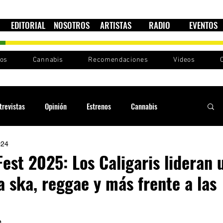
EDITORIAL
NOSOTROS
ARTISTAS
RADIO
EVENTOS
nos
Cannabis
Recomendaciones
Videos
trevistas
Opinión
Estrenos
Cannabis
024
Cultura política
Raíces y Ritmos
Ska Sin Fronteras
est 2025: Los Caligaris lideran 
 ska, reggae y más frente a las
Sound System
Festivales
Sesiones RootsLand
 