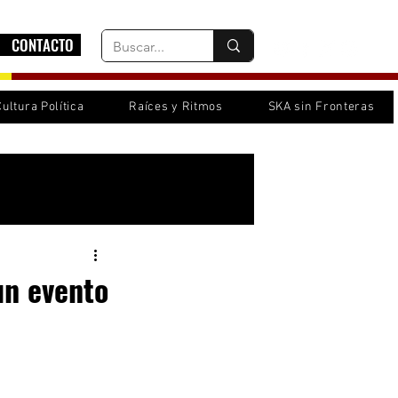
CONTACTO
Cultura Política
Raíces y Ritmos
SKA sin Fronteras
Inicia sesión/ Regístrate
un evento