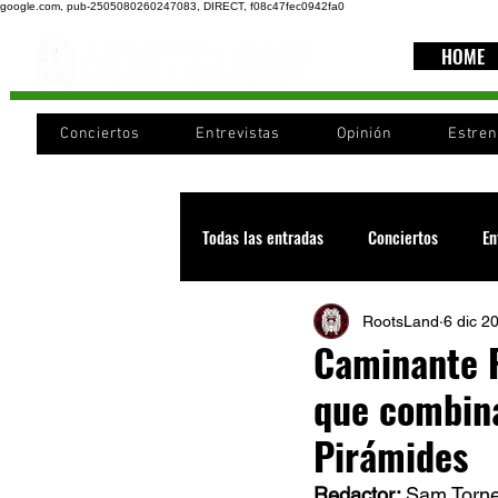
google.com, pub-2505080260247083, DIRECT, f08c47fec0942fa0
HOME
Conciertos
Entrevistas
Opinión
Estre
Todas las entradas
Conciertos
En
RootsLand
6 dic 2
Recomendaciones
Videos
Caminante F
que combina
Noticia
Cultura
Cobertura
Pirámides
Redactor: 
Sam Torne