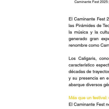
Caminante Fest 2025: 
El Caminante Fest 20
las Pirámides de Teo
la música y la cult
generado gran expe
renombre como Camil
Los Caligaris, cono
característico espe
décadas de trayector
y su presencia en es
abarque diversos gén
Más que un festival: 
El Caminante Fest no