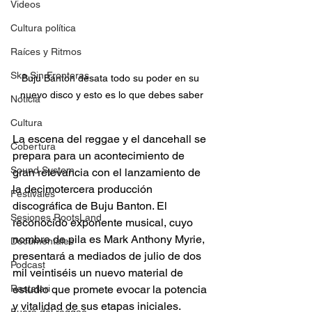
Videos
Cultura política
Raíces y Ritmos
Ska Sin Fronteras
Buju Banton desata todo su poder en su 
nuevo disco y esto es lo que debes saber
Noticia
Cultura
La escena del reggae y el dancehall se 
Cobertura
prepara para un acontecimiento de 
Sound System
gran relevancia con el lanzamiento de 
la decimotercera producción 
Festivales
discográfica de Buju Banton. El 
Sesiones RootsLand
reconocido exponente musical, cuyo 
nombre de pila es Mark Anthony Myrie, 
Documentales
presentará a mediados de julio de dos 
Podcast
mil veintiséis un nuevo material de 
Rastafari
estudio que promete evocar la potencia 
y vitalidad de sus etapas iniciales.  