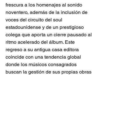
frescura a los homenajes al sonido 
noventero, además de la inclusión de 
voces del circuito del soul 
estadounidense y de un prestigioso 
colega que aporta un cierre pausado al 
ritmo acelerado del álbum. Este 
regreso a su antigua casa editora 
coincide con una tendencia global 
donde los músicos consagrados 
buscan la gestión de sus propias obras 
históricas, y posiciona a este referente 
como una figura clave capaz de 
redefinir el rumbo del dancehall actual, 
demostrando su vigencia frente a las 
nuevas corrientes y confirmando su 
estatus de leyenda viviente.