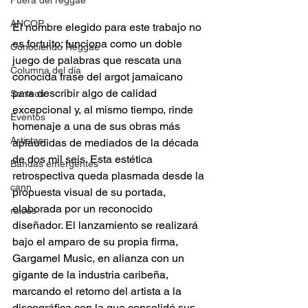
Fuera del reggae
ANCOP
El nombre elegido para este trabajo no 
es fortuito; funciona como un doble 
Conociendo Reggae
juego de palabras que rescata una 
Columna del día
conocida frase del argot jamaicano 
para describir algo de calidad 
Sorteos
excepcional y, al mismo tiempo, rinde 
Eventos
homenaje a una de sus obras más 
Artistas
aplaudidas de mediados de la década 
de dos mil seis. Esta estética 
Bandas emergentes
retrospectiva queda plasmada desde la 
cann
propuesta visual de su portada, 
elaborada por un reconocido 
raices
diseñador. El lanzamiento se realizará 
bajo el amparo de su propia firma, 
Gargamel Music, en alianza con un 
gigante de la industria caribeña, 
marcando el retorno del artista a la 
discográfica con la que consolidó sus 