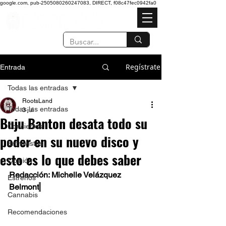
google.com, pub-2505080260247083, DIRECT, f08c47fec0942fa0
Regístrate
Entrada
Todas las entradas
RootsLand
Todas las entradas
3 jul
Buju Banton desata todo su
Conciertos
poder en su nuevo disco y
Entrevistas
esto es lo que debes saber
Opinión
Redacción: Michelle Velázquez 
Estrenos
Belmont
Cannabis
Recomendaciones