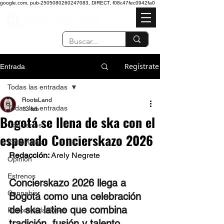
google.com, pub-2505080260247083, DIRECT, f08c47fec0942fa0
Regístrate
Entrada
Todas las entradas
RootsLand
Todas las entradas
13 feb
Bogotá se llena de ska con el
Conciertos
esperado Concierskazo 2026
Entrevistas
Redacción: 
Arely Negrete  
Opinión
Estrenos
Concierskazo 2026 llega a 
Cannabis
Bogotá como una celebración 
del ska latino que combina 
Recomendaciones
tradición, fusión y talento 