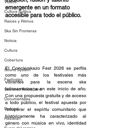
Videos
emergente en un formato 
Cultura política
accesible para todo el público.  
Raíces y Ritmos
Ska Sin Fronteras
Noticia
Cultura
Cobertura
El Concierskazo Fest 2026 se perfila 
Sound System
como uno de los festivales más 
Festivales
vibrantes para la escena ska 
latinoamericana en este inicio de año. 
Sesiones RootsLand
Con una propuesta gratuita y de acceso 
Documentales
a todo público, el festival apuesta por 
Podcast
recuperar el espíritu comunitario que 
históricamente ha caracterizado al 
Rastafari
género con música en vivo, identidad 