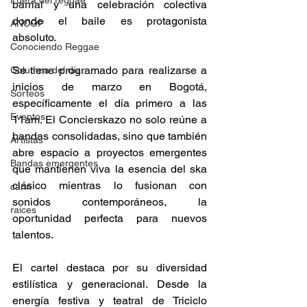
Fuera del reggae
barrial y una celebración colectiva 
donde el baile es protagonista 
ANCOP
absoluto. 
Conociendo Reggae
Se tiene programado para realizarse a 
Columna del día
inicios de marzo en Bogotá, 
Sorteos
específicamente el día primero a las 
Eventos
11am. El Concierskazo no solo reúne a 
bandas consolidadas, sino que también 
Artistas
abre espacio a proyectos emergentes 
Bandas emergentes
que mantienen viva la esencia del ska 
clásico mientras lo fusionan con 
cann
sonidos contemporáneos, la 
raices
oportunidad perfecta para nuevos 
talentos.  
El cartel destaca por su diversidad 
estilística y generacional. Desde la 
energía festiva y teatral de Triciclo 