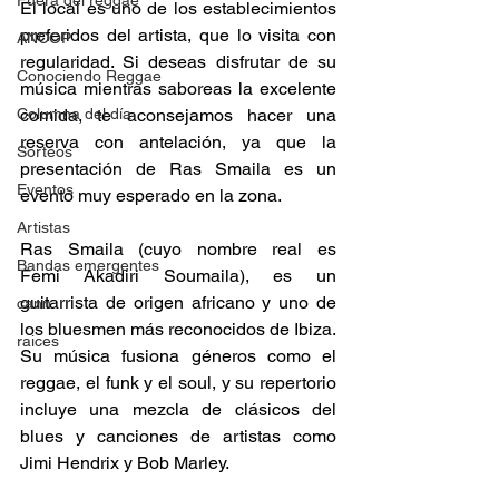
Fuera del reggae
​El local es uno de los establecimientos 
preferidos del artista, que lo visita con 
ANCOP
regularidad. Si deseas disfrutar de su 
Conociendo Reggae
música mientras saboreas la excelente 
Columna del día
comida, te aconsejamos hacer una 
reserva con antelación, ya que la 
Sorteos
presentación de Ras Smaila es un 
Eventos
evento muy esperado en la zona. 
Artistas
​Ras Smaila (cuyo nombre real es 
Bandas emergentes
Femi Akadiri Soumaila), es un 
guitarrista de origen africano y uno de 
cann
los bluesmen más reconocidos de Ibiza. 
raices
Su música fusiona géneros como el 
reggae, el funk y el soul, y su repertorio 
incluye una mezcla de clásicos del 
blues y canciones de artistas como 
Jimi Hendrix y Bob Marley. 