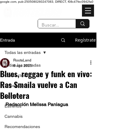
google.com, pub-2505080260247083, DIRECT, f08c47fec0942fa0
Regístrate
Entrada
Todas las entradas
RootsLand
Todas las entradas
8 ago 2025
Blues, reggae y funk en vivo:
Conciertos
Ras Smaila vuelve a Can
Entrevistas
Bellotera
Opinión
Redacción Melissa Paniagua 
Estrenos
Cannabis
Recomendaciones