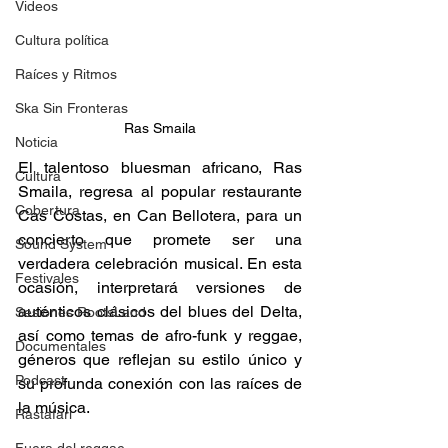
Videos
Cultura política
Raíces y Ritmos
Ska Sin Fronteras
Ras Smaila
Noticia
El talentoso bluesman africano, Ras 
Cultura
Smaila, regresa al popular restaurante 
Cobertura
Cas Costas, en Can Bellotera, para un 
concierto que promete ser una 
Sound System
verdadera celebración musical. En esta 
Festivales
ocasión, interpretará versiones de 
auténticos clásicos del blues del Delta, 
Sesiones RootsLand
así como temas de afro-funk y reggae, 
Documentales
géneros que reflejan su estilo único y 
Podcast
su profunda conexión con las raíces de 
la música. 
Rastafari