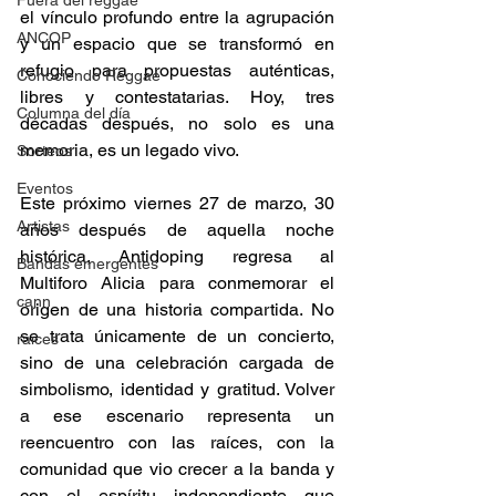
Fuera del reggae
el vínculo profundo entre la agrupación 
ANCOP
y un espacio que se transformó en 
refugio para propuestas auténticas, 
Conociendo Reggae
libres y contestatarias. Hoy, tres 
Columna del día
décadas después, no solo es una 
memoria, es un legado vivo. 
Sorteos
Eventos
Este próximo viernes 27 de marzo, 30 
Artistas
años después de aquella noche 
histórica, Antidoping regresa al 
Bandas emergentes
Multiforo Alicia para conmemorar el 
cann
origen de una historia compartida. No 
se trata únicamente de un concierto, 
raices
sino de una celebración cargada de 
simbolismo, identidad y gratitud. Volver 
a ese escenario representa un 
reencuentro con las raíces, con la 
comunidad que vio crecer a la banda y 
con el espíritu independiente que 