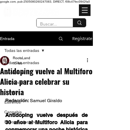
google.com, pub-2505080260247083, DIRECT, f08c47fec0942fa0
Regístrate
Entrada
Todas las entradas
RootsLand
Todas las entradas
15 feb
Antidoping vuelve al Multiforo
Conciertos
Alicia para celebrar su
Entrevistas
historia
Opinión
Redacción:
 Samuel Giraldo  
Estrenos
Cannabis
Antidoping vuelve después de 
30 años al Multiforo Alicia para 
Recomendaciones
conmemorar una noche histórica 