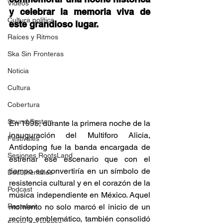
Videos
y celebrar la memoria viva de 
Cultura política
este grandioso lugar. 
Raíces y Ritmos
Ska Sin Fronteras
Noticia
Cultura
Cobertura
Sound System
En 1995, durante la primera noche de la 
inauguración del Multiforo Alicia, 
Festivales
Antidoping fue la banda encargada de 
Sesiones RootsLand
estrenar ese escenario que con el 
tiempo se convertiría en un símbolo de 
Documentales
resistencia cultural y en el corazón de la 
Podcast
música independiente en México. Aquel 
momento no solo marcó el inicio de un 
Rastafari
recinto emblemático, también consolidó 