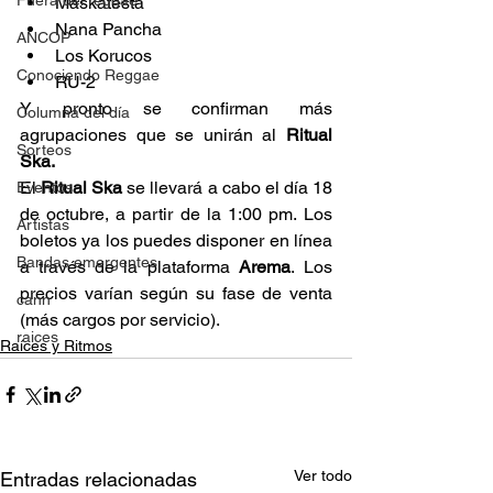
Fuera del reggae
Maskatesta 
Nana Pancha 
ANCOP
Los Korucos 
Conociendo Reggae
RU-2 
Y pronto se confirman más 
Columna del día
agrupaciones que se unirán al 
Ritual 
Sorteos
Ska.
El 
Ritual Ska
 se llevará a cabo el día 18 
Eventos
de octubre, a partir de la 1:00 pm. Los 
Artistas
boletos ya los puedes disponer en línea 
Bandas emergentes
a través de la plataforma 
Arema
. Los 
precios varían según su fase de venta 
cann
(más cargos por servicio).  
raices
Raíces y Ritmos
Ver todo
Entradas relacionadas