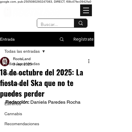
google.com, pub-2505080260247083, DIRECT, f08c47fec0942fa0
Regístrate
Entrada
Todas las entradas
RootsLand
Todas las entradas
3 sept 2025
18 de octubre del 2025: La
Conciertos
fiesta del Ska que no te
Entrevistas
puedes perder
Opinión
Redacción:
 Daniela Paredes Rocha  
Estrenos
Cannabis
Recomendaciones