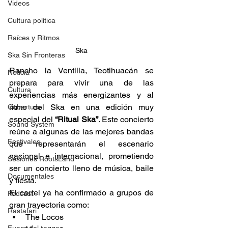
Videos
Cultura política
Raíces y Ritmos
Ska
Ska Sin Fronteras
Rancho la Ventilla, Teotihuacán se 
Noticia
prepara para vivir una de las 
Cultura
experiencias más energizantes y al 
ritmo del Ska en una edición muy 
Cobertura
especial del 
“Ritual Ska”
. Este concierto 
Sound System
reúne a algunas de las mejores bandas 
Festivales
que representarán el escenario 
nacional e internacional, prometiendo 
Sesiones RootsLand
ser un concierto lleno de música, baile 
Documentales
y fiesta.  
El cartel ya ha confirmado a grupos de 
Podcast
gran trayectoria como: 
Rastafari
The Locos 