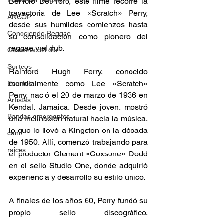
Fuera del reggae
Benicio Del Toro, este filme recorre la 
trayectoria de Lee «Scratch» Perry, 
ANCOP
desde sus humildes comienzos hasta 
Conociendo Reggae
su consolidación como pionero del 
reggae y el dub.​ 
Columna del día
Sorteos
Rainford Hugh Perry, conocido 
mundialmente como Lee «Scratch» 
Eventos
Perry, nació el 20 de marzo de 1936 en 
Artistas
Kendal, Jamaica. Desde joven, mostró 
Bandas emergentes
una inclinación natural hacia la música, 
lo que lo llevó a Kingston en la década 
cann
de 1950. Allí, comenzó trabajando para 
raices
el productor Clement «Coxsone» Dodd 
en el sello Studio One, donde adquirió 
experiencia y desarrolló su estilo único.​ 
A finales de los años 60, Perry fundó su 
propio sello discográfico, 