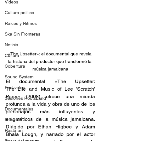
Videos
Cultura política
Raíces y Ritmos
Ska Sin Fronteras
Noticia
«The Upsetter»: el documental que revela 
Cultura
la historia del productor que transformó la 
Cobertura
música jamaicana
Sound System
El documental «The Upsetter: 
Festivales
The Life and Music of Lee 'Scratch' 
Perry» (2008) ofrece una mirada 
Sesiones RootsLand
profunda a la vida y obra de uno de los 
Documentales
personajes más influyentes y 
enigmáticos de la música jamaicana. 
Podcast
Dirigido por Ethan Higbee y Adam 
Rastafari
Bhala Lough, y narrado por el actor 