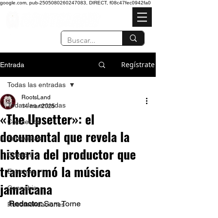
google.com, pub-2505080260247083, DIRECT, f08c47fec0942fa0
Regístrate
Entrada
Todas las entradas
RootsLand
Todas las entradas
14 mar 2025
«The Upsetter»: el
Conciertos
documental que revela la
Entrevistas
historia del productor que
Opinión
transformó la música
Estrenos
jamaicana
Cannabis
Redactor: 
Sam Torne 
Recomendaciones