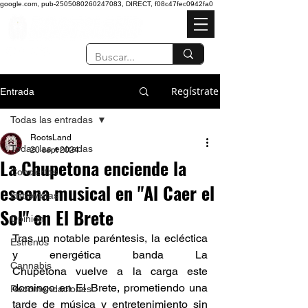
google.com, pub-2505080260247083, DIRECT, f08c47fec0942fa0
Regístrate
Entrada
Todas las entradas
RootsLand
Todas las entradas
20 sept 2024
La Chupetona enciende la
Conciertos
escena musical en "Al Caer el
Entrevistas
Sol" en El Brete
Opinión
Tras un notable paréntesis, la ecléctica 
Estrenos
y energética banda La 
Cannabis
Chupetona vuelve a la carga este 
domingo en El Brete, prometiendo una 
Recomendaciones
tarde de música y entretenimiento sin 