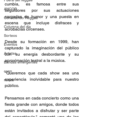
Fuera del reggae
cumbia, es famosa entre sus 
ANCOP
seguidores por sus actuaciones 
cargadas de humor y una puesta en 
Conociendo Reggae
escena que incluye disfraces y 
Columna del día
acrobacias circenses.
Sorteos
Desde su formación en 1999, han 
Eventos
capturado la imaginación del público 
Artistas
con su energía desbordante y su 
aproximación teatral a la música.
Bandas emergentes
cann
"Queremos que cada show sea una 
experiencia inolvidable para nuestro 
raices
público.
Pensamos en cada concierto como una 
fiesta grande con amigos, donde todos 
están invitados a disfrutar y ser parte 
del espectáculo," comentó uno de los 