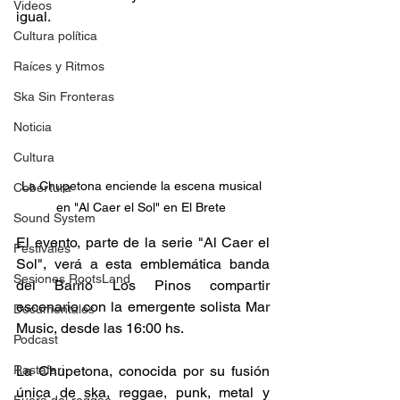
Videos
igual.
Cultura política
Raíces y Ritmos
Ska Sin Fronteras
Noticia
Cultura
La Chupetona enciende la escena musical 
Cobertura
en "Al Caer el Sol" en El Brete 
Sound System
El evento, parte de la serie "Al Caer el 
Festivales
Sol", verá a esta emblemática banda 
Sesiones RootsLand
del Barrio Los Pinos compartir 
escenario con la emergente solista Mar 
Documentales
Music, desde las 16:00 hs.
Podcast
Rastafari
La Chupetona, conocida por su fusión 
única de ska, reggae, punk, metal y 