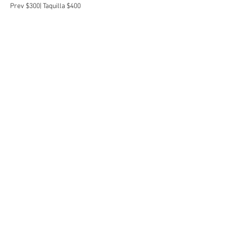
Prev $300| Taquilla $400 
FVCK OFF ROOM, CDMX
Compartir este evento