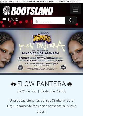
google.com, pub-2505080260247083, DIRECT, f08c47fec0942fa0
🔥FLOW PANTERA🔥
jue 21 de nov
  |  
Ciudad de México
Una de las pioneras del rap Ximbo, Artista
Orgullosamente Mexicana presenta su nuevo
álbum