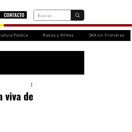
CONTACTO
Cultura Política
Raíces y Ritmos
SKA sin Fronteras
Inicia sesión/ Regístrate
a viva de