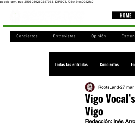
google.com, pub-2505080260247083, DIRECT, f08c47fec0942fa0
HOME
Conciertos
Entrevistas
Opinión
Estre
Todas las entradas
Conciertos
En
RootsLand
27 mar
Recomendaciones
Videos
Vigo Vocal’s
Vigo
Noticia
Cultura
Cobertura
Redacción: Inés Arr