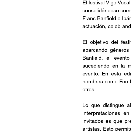
El festival Vigo Voca
consolidándose como 
Frans Banfield e Ibá
actuación, celebrand
El objetivo del fes
abarcando géneros c
Banfield, el event
sucediendo en la m
evento. En esta edi
nombres como Fon Ro
otros. 
Lo que distingue a
interpretaciones en 
invitados es que pre
artistas. Esto permi