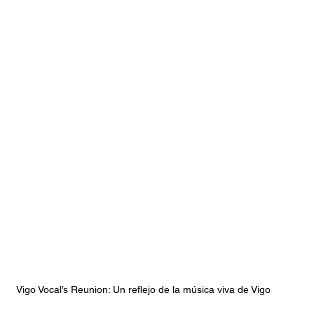
stafari
Fuera del reggae
ANCOP
 día
Sorteos
Eventos
Artistas
raices
Vigo Vocal’s Reunion: Un reflejo de la música viva de Vigo