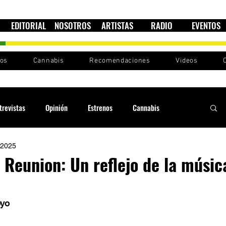
EDITORIAL
NOSOTROS
ARTISTAS
RADIO
EVENTOS
nos
Cannabis
Recomendaciones
Videos
trevistas
Opinión
Estrenos
Cannabis
 2025
Cultura política
Raíces y Ritmos
Ska Sin Fronteras
 Reunion: Un reflejo de la músic
Sound System
Festivales
Sesiones RootsLand
oyo