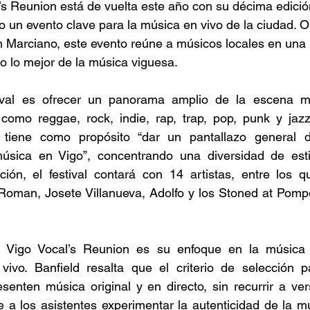
l’s Reunion está de vuelta este año con su décima edició
un evento clave para la música en vivo de la ciudad. O
n Marciano, este evento reúne a músicos locales en una
o lo mejor de la música viguesa. 
tival es ofrecer un panorama amplio de la escena mu
omo reggae, rock, indie, rap, trap, pop, punk y jazz
o tiene como propósito “dar un pantallazo general 
úsica en Vigo”, concentrando una diversidad de esti
ción, el festival contará con 14 artistas, entre los q
man, Josete Villanueva, Adolfo y los Stoned at Pompeii
l Vigo Vocal’s Reunion es su enfoque en la música 
vivo. Banfield resalta que el criterio de selección pa
senten música original y en directo, sin recurrir a ver
te a los asistentes experimentar la autenticidad de la m