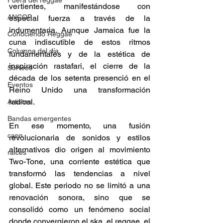
Fuera del reggae
vertientes, manifestándose con 
ANCOP
especial fuerza a través de la 
indumentaria. Aunque Jamaica fue la 
Conociendo Reggae
cuna indiscutible de estos ritmos 
Columna del día
fundamentales y de la estética de 
inspiración rastafari, el cierre de la 
Sorteos
década de los setenta presenció en el 
Eventos
Reino Unido una transformación 
radical.
Artistas
Bandas emergentes
En ese momento, una fusión 
cann
revolucionaria de sonidos y estilos 
alternativos dio origen al movimiento 
raices
Two-Tone, una corriente estética que 
transformó las tendencias a nivel 
global. Este periodo no se limitó a una 
renovación sonora, sino que se 
consolidó como un fenómeno social 
donde convergieron el ska, el reggae, el 