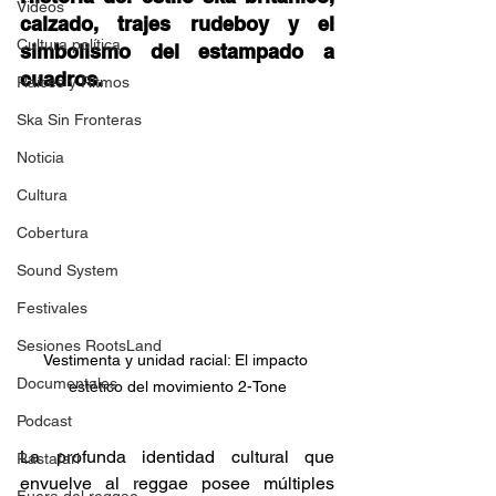
Videos
calzado, trajes rudeboy y el 
Cultura política
simbolismo del estampado a 
cuadros.
Raíces y Ritmos
Ska Sin Fronteras
Noticia
Cultura
Cobertura
Sound System
Festivales
Sesiones RootsLand
Vestimenta y unidad racial: El impacto 
Documentales
estético del movimiento 2-Tone
Podcast
La profunda identidad cultural que 
Rastafari
envuelve al reggae posee múltiples 