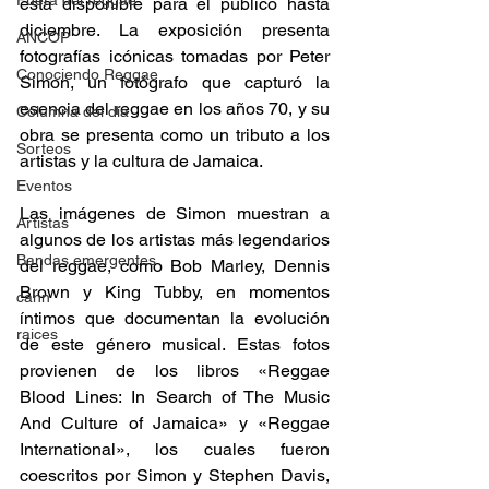
Fuera del reggae
está disponible para el público hasta 
diciembre. La exposición presenta 
ANCOP
fotografías icónicas tomadas por Peter 
Conociendo Reggae
Simon, un fotógrafo que capturó la 
esencia del reggae en los años 70, y su 
Columna del día
obra se presenta como un tributo a los 
Sorteos
artistas y la cultura de Jamaica. 
Eventos
Las imágenes de Simon muestran a 
Artistas
algunos de los artistas más legendarios 
Bandas emergentes
del reggae, como Bob Marley, Dennis 
Brown y King Tubby, en momentos 
cann
íntimos que documentan la evolución 
raices
de este género musical. Estas fotos 
provienen de los libros «Reggae 
Blood Lines: In Search of The Music 
And Culture of Jamaica» y «Reggae 
International», los cuales fueron 
coescritos por Simon y Stephen Davis, 