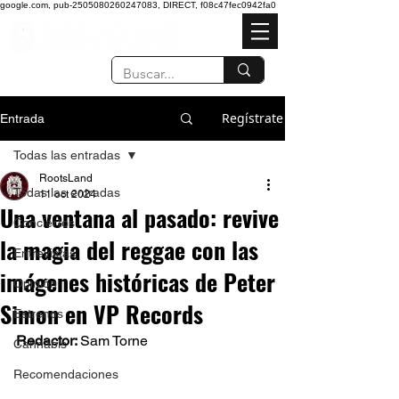
google.com, pub-2505080260247083, DIRECT, f08c47fec0942fa0
Regístrate
Entrada
Todas las entradas
RootsLand
Todas las entradas
11 oct 2024
Una ventana al pasado: revive
Conciertos
la magia del reggae con las
Entrevistas
imágenes históricas de Peter
Opinión
Simon en VP Records
Estrenos
Redactor: 
Sam Torne 
Cannabis
Recomendaciones