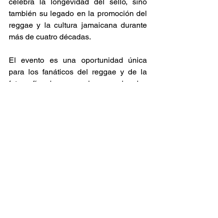
celebra la longevidad del sello, sino 
también su legado en la promoción del 
reggae y la cultura jamaicana durante 
más de cuatro décadas. 
El evento es una oportunidad única 
para los fanáticos del reggae y de la 
fotografía de sumergirse en la rica 
historia de este género musical y de la 
escena cultural que lo rodea. 
Noticia
Recomendaciones
Ver todo
Entradas relacionadas