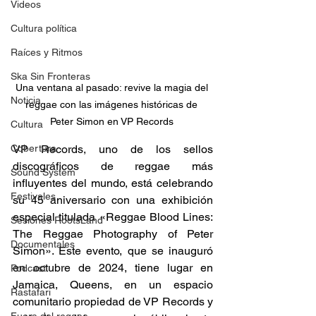
Videos
Cultura política
Raíces y Ritmos
Ska Sin Fronteras
Una ventana al pasado: revive la magia del 
Noticia
reggae con las imágenes históricas de 
Peter Simon en VP Records 
Cultura
Cobertura
VP Records, uno de los sellos 
discográficos de reggae más 
Sound System
influyentes del mundo, está celebrando 
Festivales
su 45 aniversario con una exhibición 
especial titulada «Reggae Blood Lines: 
Sesiones RootsLand
The Reggae Photography of Peter 
Documentales
Simon». Este evento, que se inauguró 
en octubre de 2024, tiene lugar en 
Podcast
Jamaica, Queens, en un espacio 
Rastafari
comunitario propiedad de VP Records y 