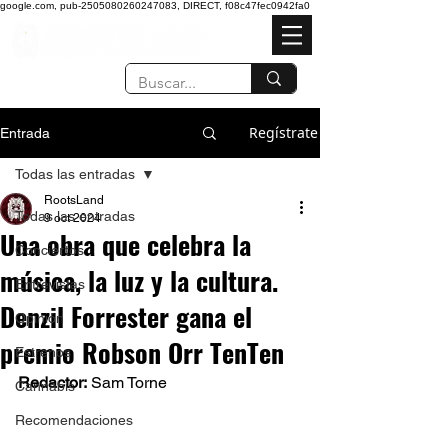
google.com, pub-2505080260247083, DIRECT, f08c47fec0942fa0
Regístrate
Entrada
Todas las entradas
RootsLand
Todas las entradas
9 oct 2024
Una obra que celebra la
Conciertos
música, la luz y la cultura.
Entrevistas
Denzil Forrester gana el
Opinión
premio Robson Orr TenTen
Estrenos
Redactor: 
Sam Torne
Cannabis
Recomendaciones