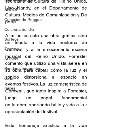
Fuera del reggae
secretaría de Cultura del Reino Unido, 
Lisa Nandy, en el Departamento de 
ANCOP
Cultura, Medios de Comunicación y De
Conociendo Reggae
porte. 
Columna del día
Altar no es solo una obra gráfica, sino 
Sorteos
un tributo a la vida nocturna de 
Eventos
Cornwall y a la emocionante escena 
musical del Reino Unido. Forrester 
Artistas
comentó que utilizó una vista aérea en 
Bandas emergentes
su obra para captar cómo la luz y el 
sonido distorsiona el espacio en 
cann
eventos festivos. La luz característica de 
raices
Cornwall, que tanto inspira a Forrester, 
juega un papel fundamental 
en la obra, aportando brillo y vida a la r
epresentación del festival. 
Este homenaje artístico a la vida 