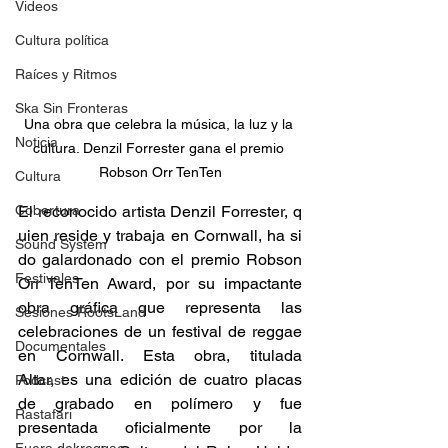
Videos
Cultura política
Raíces y Ritmos
Ska Sin Fronteras
Una obra que celebra la música, la luz y la 
Noticia
cultura. Denzil Forrester gana el premio 
Robson Orr TenTen
Cultura
Cobertura
El reconocido artista Denzil Forrester, q
uien reside y trabaja en Cornwall, ha si
Sound System
do galardonado con el premio Robson 
Festivales
Orr TenTen Award, por su impactante 
obra gráfica que representa las 
Sesiones RootsLand
celebraciones de un festival de reggae 
Documentales
en Cornwall. Esta obra, titulada 
Altar, es una edición de cuatro placas 
Podcast
de grabado en polímero y fue 
Rastafari
presentada oficialmente por la 