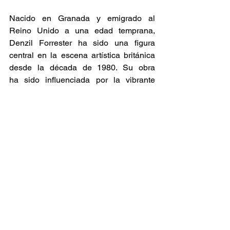
Nacido en Granada y emigrado al 
Reino Unido a una edad temprana, 
Denzil Forrester ha sido una figura 
central en la escena artística británica 
desde la década de 1980. Su obra 
ha sido influenciada por la vibrante 
escena de la música reggae y dub de 
Londres, y sus pinturas a menudo 
representan los movimientos, colores y 
sonidos de los clubes nocturnos de esa 
época. Forrester es conocido por su 
habilidad para capturar la energía y el 
ritmoen su arte, lo que le ha valido reco
nocimiento en importantes galerías de t
odo el mundo. 
Noticia
Cultura