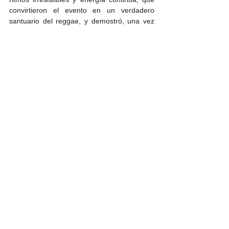
convirtieron el evento en un verdadero 
santuario del reggae, y demostró, una vez 
más, porque es considerada como una de 
las bandas del género reggae más 
importantes en Latinoamérica.
Noticia
Conciertos
Ver todo
Entradas relacionadas