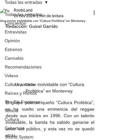
Todas las entradas
RootsLand
Todas las entradas
19 nov 2024
1 min de lectura
Una noche inolvidable con “Cultura Profética” en Monterrey
Conciertos
Redacción: Guicel Garrido 
Entrevistas
Opinión
Estrenos
Cannabis
Recomendaciones
Videos
Cultura política
Una noche inolvidable con “Cultura 
Profética” en Monterrey. 
Raíces y Ritmos
Ska Sin Fronteras
El grupo puertorriqueño “Cultura Profética”, 
se ha vuelto una eminencia del reggae 
Noticia
desde sus inicios en 1996. Con un talento 
Cultura
invaluable, la banda ha sabido ganarse el 
Cobertura
amor del público, y esta vez no se quedó 
atrás. 
Sound System