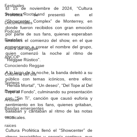
Festivales
El 15 de noviembre de 2024, “Cultura 
Sesiones RootsLand
Profética” se presentó en el 
“Showcenter Complex” de Monterrey, en 
Documentales
donde fueron recibidos con gran emoción 
Podcast
por parte de sus fans, quienes esperaban 
Rastafari
ansiosos el comienzo del show, en el que 
comenzaron a corear el nombre del grupo, 
Fuera del reggae
quien comenzó la noche al ritmo de 
ANCOP
“Reggae Rústico”.   
Conociendo Reggae
A lo largo de la noche, la banda deleitó a su 
Columna del día
público con temas icónicos, entre ellos: 
Sorteos
“Herida Mortal”, “Un deseo”, “Del Tope al Del 
Eventos
Tope al Fondo”, culminando su presentación 
con “Sin Ti”, canción que causó euforia y 
Artistas
sentimiento en los fans, quienes gritaban, 
Bandas emergentes
bailaban y cantaban al ritmo de las notas 
cann
musicales.   
raices
Cultura Profética llenó el “Showcenter” de 
ritmos irresistibles y energía continua, que 