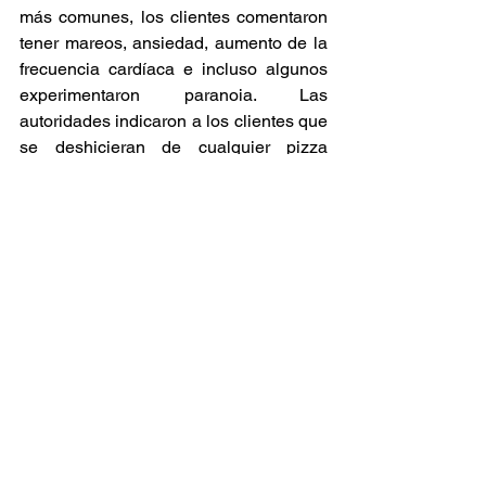
más comunes, los clientes comentaron 
tener mareos, ansiedad, aumento de la 
frecuencia cardíaca e incluso algunos 
experimentaron paranoia. Las 
autoridades indicaron a los clientes que 
se deshicieran de cualquier pizza 
comprada en “Famous Yeti's” hasta que 
terminara el periodo de contaminación. 
Noticia
Cannabis
Ver todo
Entradas relacionadas