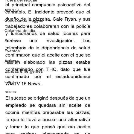
Fuera del reggae
el principal compuesto psicoactivo del 
ANCOP
cannabis. El incidente provocó que el 
dueño de la pizzería, Cale Ryan, y sus 
Conociendo Reggae
trabajadores colaboraran con la policía 
Columna del día
y funcionarios de salud locales para 
realizar una investigación. Los 
Sorteos
miembros de la dependencia de salud 
Eventos
confirmaron que el aceite con el que se 
Artistas
habían elaborado las pizzas estaba 
contaminado con THC, dato que fue 
Bandas emergentes
confirmado por el estadounidense 
cann
WMTV 15 News. 
raices
El suceso se originó después de que un 
empleado se quedara sin aceite de 
cocina mientras preparaba las pizzas, 
lo que lo llevó a buscar una alternativa 
y tomar lo que pensó que era aceite 
para cocinar, almacenado en un 