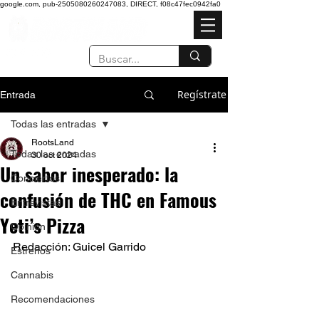
google.com, pub-2505080260247083, DIRECT, f08c47fec0942fa0
Regístrate
Entrada
Todas las entradas
RootsLand
Todas las entradas
30 oct 2024
Un sabor inesperado: la
Conciertos
confusión de THC en Famous
Entrevistas
Yeti’s Pizza
Opinión
Redacción: Guicel Garrido
Estrenos
Cannabis
Recomendaciones