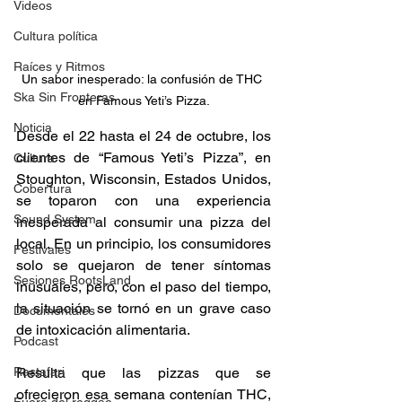
Videos
Cultura política
Raíces y Ritmos
Un sabor inesperado: la confusión de THC 
Ska Sin Fronteras
en Famous Yeti’s Pizza.
Noticia
Desde el 22 hasta el 24 de octubre, los 
clientes de “Famous Yeti’s Pizza”, en 
Cultura
Stoughton, Wisconsin, Estados Unidos, 
Cobertura
se toparon con una experiencia 
Sound System
inesperada al consumir una pizza del 
local. En un principio, los consumidores 
Festivales
solo se quejaron de tener síntomas 
Sesiones RootsLand
inusuales, pero, con el paso del tiempo, 
la situación se tornó en un grave caso 
Documentales
de intoxicación alimentaria. 
Podcast
Rastafari
Resulta que las pizzas que se 
ofrecieron esa semana contenían THC, 