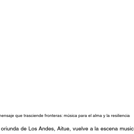
stafari
Fuera del reggae
ANCOP
 día
Sorteos
Eventos
Artistas
raices
ensaje que trasciende fronteras: música para el alma y la resiliencia 
oriunda de Los Andes, Aitue, vuelve a la escena musica