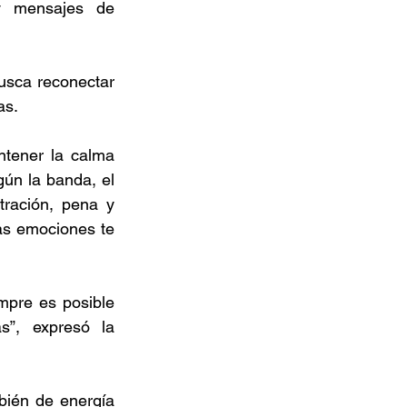
y mensajes de 
sca reconectar 
as.
tener la calma 
ún la banda, el 
ración, pena y 
as emociones te 
mpre es posible 
”, expresó la 
ién de energía 