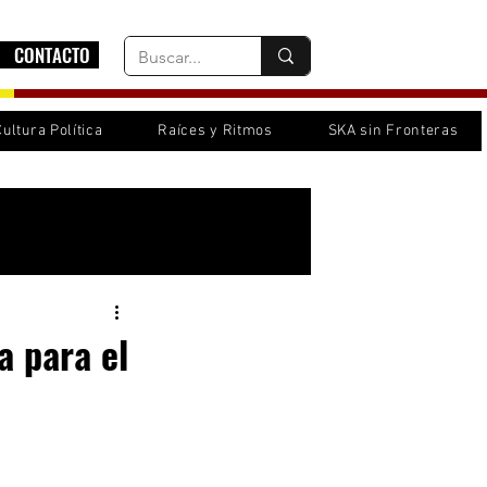
CONTACTO
Cultura Política
Raíces y Ritmos
SKA sin Fronteras
Inicia sesión/ Regístrate
a para el