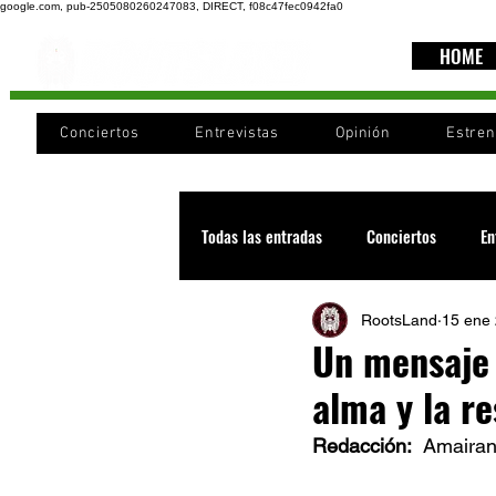
google.com, pub-2505080260247083, DIRECT, f08c47fec0942fa0
HOME
Conciertos
Entrevistas
Opinión
Estre
Todas las entradas
Conciertos
En
RootsLand
15 ene
Recomendaciones
Videos
Un mensaje 
alma y la re
Noticia
Cultura
Cobertura
Redacción:  
Amairan