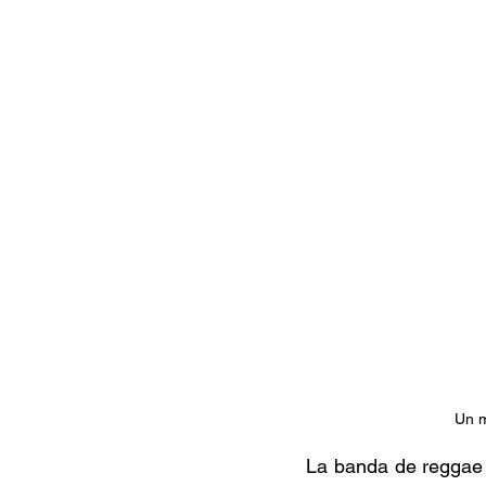
Documentales
Podcast
Ra
Conociendo Reggae
Columna del
Bandas emergentes
cann
Un m
La banda de reggae 