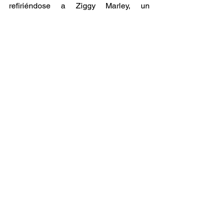
refiriéndose a Ziggy Marley, un 
competidor recurrente. 
Con más de cuatro décadas de 
trayectoria, UB40 sigue defendiendo su 
lugar en la historia musical, mostrando 
que su mezcla única de reggae y 
conciencia social sigue resonando en 
audiencias de todo el mundo. 
Noticia
Artistas
Ver todo
Entradas relacionadas