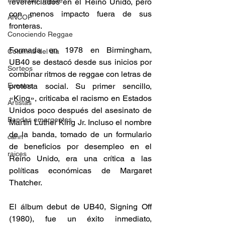
Fuera del reggae
reverenciados en el Reino Unido, pero 
con menos impacto fuera de sus 
ANCOP
fronteras. 
Conociendo Reggae
Formada en 1978 en Birmingham, 
Columna del día
UB40 se destacó desde sus inicios por 
Sorteos
combinar ritmos de reggae con letras de 
Eventos
protesta social. Su primer sencillo, 
«King», criticaba el racismo en Estados 
Artistas
Unidos poco después del asesinato de 
Bandas emergentes
Martin Luther King Jr. Incluso el nombre 
de la banda, tomado de un formulario 
cann
de beneficios por desempleo en el 
raices
Reino Unido, era una crítica a las 
políticas económicas de Margaret 
Thatcher. 
El álbum debut de UB40, Signing Off 
(1980), fue un éxito inmediato, 