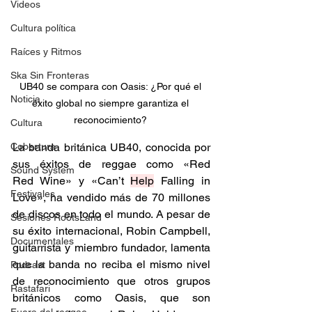
Videos
Cultura política
Raíces y Ritmos
Ska Sin Fronteras
UB40 se compara con Oasis: ¿Por qué el 
Noticia
éxito global no siempre garantiza el 
reconocimiento? 
Cultura
Cobertura
La banda británica UB40, conocida por 
sus éxitos de reggae como «Red 
Sound System
Red Wine» y «Can’t 
Help
 Falling in 
Festivales
Love», ha vendido más de 70 millones 
de discos en todo el mundo. A pesar de 
Sesiones RootsLand
su éxito internacional, Robin Campbell, 
Documentales
guitarrista y miembro fundador, lamenta 
que la banda no reciba el mismo nivel 
Podcast
de reconocimiento que otros grupos 
Rastafari
británicos como Oasis, que son 