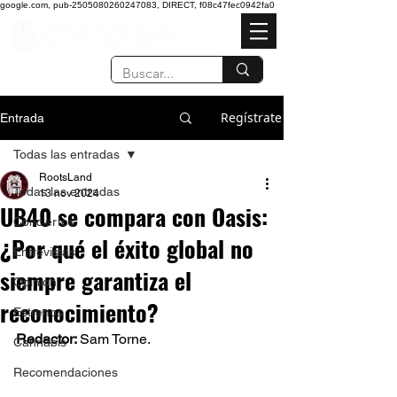
google.com, pub-2505080260247083, DIRECT, f08c47fec0942fa0
Regístrate
Entrada
Todas las entradas
RootsLand
Todas las entradas
13 nov 2024
UB40 se compara con Oasis:
Conciertos
¿Por qué el éxito global no
Entrevistas
siempre garantiza el
Opinión
reconocimiento?
Estrenos
Redactor: 
Sam Torne.
Cannabis
Recomendaciones