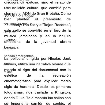
Fuera del reggae
discográfica exitosa, sino el relato de 
una colisión cultural que cambió para 
ANCOP
siempre el ADN de Gran Bretaña. Como 
Conociendo Reggae
bien plantea el preámbulo de 
Columna del día
"Rudeboy: The Story of Trojan Records", 
este sello se convirtió en el faro de la 
Sorteos
música jamaicana y en la brújula 
Eventos
emocional de la juventud obrera 
británica.
Artistas
Bandas emergentes
La película, dirigida por Nicolas Jack 
cann
Davies, utiliza una narrativa híbrida que 
mezcla el rigor del documental con la 
raices
estética de la recreación 
cinematográfica para explicar medio 
siglo de herencia. Desde los primeros 
fotogramas, nos traslada a Kingston, 
donde Duke Reid recorría las calles con 
su imponente camión de sonido, el 