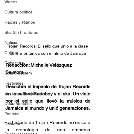
Videos
Cultura política
Raíces y Ritmos
Ska Sin Fronteras
Noticia
Trojan Records: El sello que unió a la clase 
Cultura
obrera británica con el ritmo de Jamaica
Cobertura
Redacción: Michelle Velázquez 
Belmont
Sound System
Festivales
Descubre el impacto de Trojan Records 
Sesiones RootsLand
en la cultura Rudeboy y el ska. Un viaje 
por el sello que llevó la música de 
Documentales
Jamaica al mundo y unió generaciones.
Podcast
La historia de Trojan Records no es solo 
Rastafari
la cronología de una empresa 