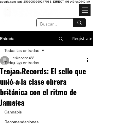
google.com, pub-2505080260247083, DIRECT, f08c47fec0942fa0
Regístrate
Entrada
Todas las entradas
erikacortes22
Todas las entradas
8 mar
Trojan Records: El sello que
Conciertos
unió a la clase obrera
Entrevistas
británica con el ritmo de
Opinión
Jamaica
Estrenos
Cannabis
Recomendaciones