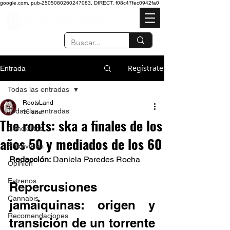
google.com, pub-2505080260247083, DIRECT, f08c47fec0942fa0
Regístrate
Entrada
Todas las entradas
RootsLand
Todas las entradas
16 ene
The roots: ska a finales de los
Conciertos
años 50 y mediados de los 60
Entrevistas
Redacción:
 Daniela Paredes Rocha 
Opinión
Estrenos
Repercusiones 
Cannabis
jamaiquinas: origen y 
Recomendaciones
transición de un torrente 