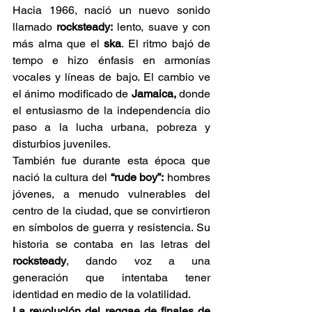
Hacia 1966, nació un nuevo sonido 
llamado 
rocksteady:
 lento, suave y con 
más alma que el 
ska
. El ritmo bajó de 
tempo e hizo énfasis en armonías 
vocales y líneas de bajo. El cambio ve 
el ánimo modificado de 
Jamaica,
 donde 
el entusiasmo de la independencia dio 
paso a la lucha urbana, pobreza y 
disturbios juveniles. 
También fue durante esta época que 
nació la cultura del 
“rude boy”:
 hombres 
jóvenes, a menudo vulnerables del 
centro de la ciudad, que se convirtieron 
en símbolos de guerra y resistencia. Su 
historia se contaba en las letras del 
rocksteady
, dando voz a una 
generación que intentaba tener 
identidad en medio de la volatilidad. 
La revolución del reggae de finales de 