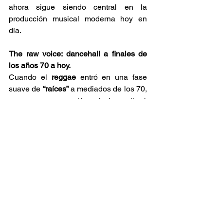
ahora sigue siendo central en la 
producción musical moderna hoy en 
día. 
The raw voice: dancehall a finales de 
los años 70 a hoy.
Cuando el 
reggae
 entró en una fase 
suave de 
“raíces”
 a mediados de los 70, 
una nueva generación más joven llevó 
un sonido más crudo: el 
dancehall.
Con los nuevos ritmos digitales como el 
Sleng Teng
 en 1985, el 
dancehall
explotó hacia una era digital. Los temas 
del género hablan desde la política y la 
pobreza hasta el amor, la sexualización 
y la vida cotidiana en el gueto. 
Aunque a menudo controvertido, el 
dancehall
 ha seguido resiliente, 
adaptable y profundamente llevado en 