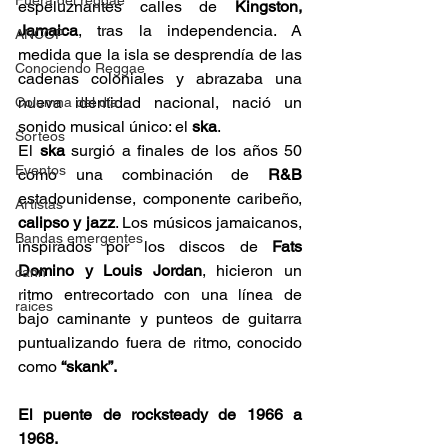
Fuera del reggae
espeluznantes calles de 
Kingston, 
Jamaica
, tras la independencia. A 
ANCOP
medida que la isla se desprendía de las 
Conociendo Reggae
cadenas coloniales y abrazaba una 
nueva identidad nacional, nació un 
Columna del día
sonido musical único: el 
ska
. 
Sorteos
El 
ska
 surgió a finales de los años 50 
Eventos
como una combinación de 
R&B
estadounidense, componente caribeño, 
Artistas
calipso y jazz
. Los músicos jamaicanos, 
Bandas emergentes
inspirados por los discos de 
Fats 
Domino y Louis Jordan
, hicieron un 
cann
ritmo entrecortado con una línea de 
raices
bajo caminante y punteos de guitarra 
puntualizando fuera de ritmo, conocido 
como 
“skank”.
El puente de rocksteady de 1966 a 
1968.