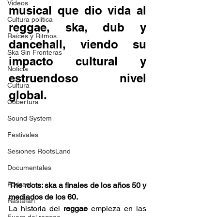
Videos
musical que dio vida al 
Cultura política
reggae, ska, dub y 
Raíces y Ritmos
dancehall, viendo su 
Ska Sin Fronteras
impacto cultural y 
Noticia
estruendoso nivel 
Cultura
global. 
Cobertura
Sound System
Festivales
Sesiones RootsLand
Documentales
Podcast
The roots: ska a finales de los años 50 y 
mediados de los 60.
Rastafari
La historia del 
reggae 
empieza en las 