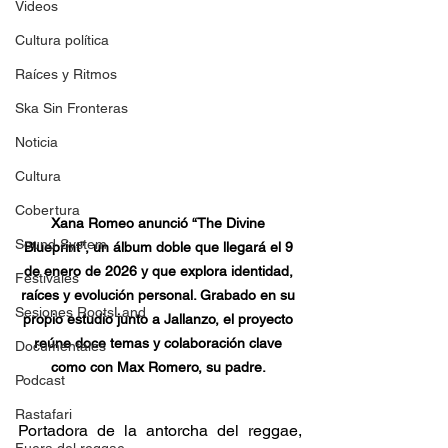
Videos
Cultura política
Raíces y Ritmos
Ska Sin Fronteras
Noticia
Cultura
Cobertura
Xana Romeo anunció “The Divine 
Sound System
Blueprint”, un álbum doble que llegará el 9 
de enero de 2026 y que explora identidad, 
Festivales
raíces y evolución personal. Grabado en su 
Sesiones RootsLand
propio estudio junto a Jallanzo, el proyecto 
reúne doce temas y colaboración clave 
Documentales
como con Max Romero, su padre. 
Podcast
Rastafari
Portadora de la antorcha del reggae, 