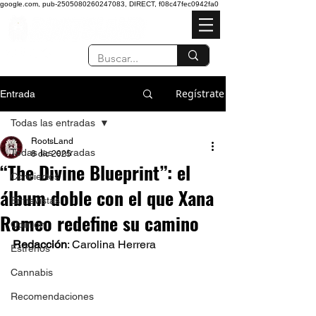
google.com, pub-2505080260247083, DIRECT, f08c47fec0942fa0
Regístrate
Entrada
Todas las entradas
RootsLand
Todas las entradas
8 dic 2025
“The Divine Blueprint”: el
Conciertos
álbum doble con el que Xana
Entrevistas
Romeo redefine su camino
Opinión
Redacción
: Carolina Herrera 
Estrenos
Cannabis
Recomendaciones