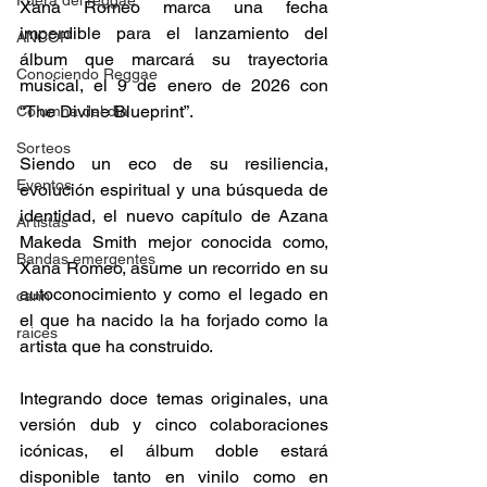
Fuera del reggae
Xana Romeo marca una fecha 
imperdible para el lanzamiento del 
ANCOP
álbum que marcará su trayectoria 
Conociendo Reggae
musical, el 9 de enero de 2026 con 
“The Divine Blueprint”.  
Columna del día
Sorteos
Siendo un eco de su resiliencia, 
Eventos
evolución espiritual y una búsqueda de 
identidad, el nuevo capítulo de Azana 
Artistas
Makeda Smith mejor conocida como, 
Bandas emergentes
Xana Romeo, asume un recorrido en su 
autoconocimiento y como el legado en 
cann
el que ha nacido la ha forjado como la 
raices
artista que ha construido.  
Integrando doce temas originales, una 
versión dub y cinco colaboraciones 
icónicas, el álbum doble estará 
disponible tanto en vinilo como en 