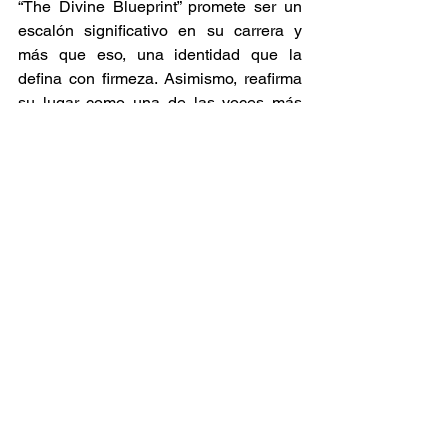
“The Divine Blueprint” promete ser un 
escalón significativo en su carrera y 
más que eso, una identidad que la 
defina con firmeza. Asimismo, reafirma 
su lugar como una de las voces más 
sensibles y conscientes.  
Estrenos
Ver todo
Entradas relacionadas