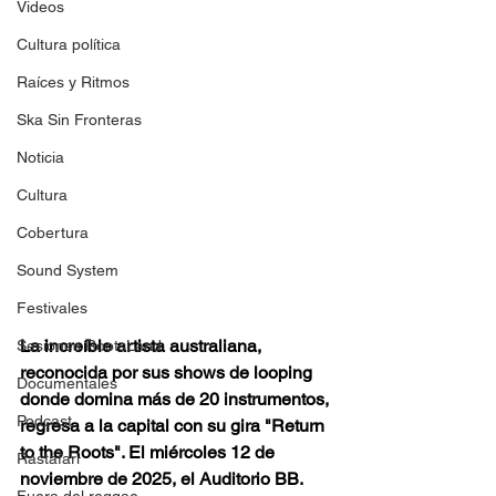
Videos
Cultura política
Raíces y Ritmos
Ska Sin Fronteras
Noticia
Cultura
Cobertura
Sound System
Festivales
La increíble artista australiana, 
Sesiones RootsLand
reconocida por sus shows de looping 
Documentales
donde domina más de 20 instrumentos, 
Podcast
regresa a la capital con su gira "Return 
to the Roots". El miércoles 12 de 
Rastafari
noviembre de 2025, el Auditorio BB. 