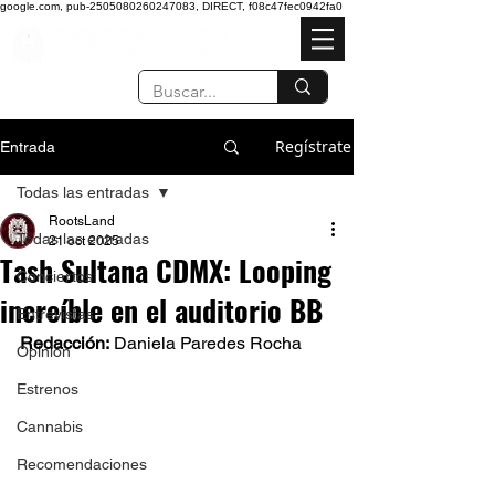
google.com, pub-2505080260247083, DIRECT, f08c47fec0942fa0
Regístrate
Entrada
Todas las entradas
RootsLand
Todas las entradas
21 oct 2025
Tash Sultana CDMX: Looping
Conciertos
increíble en el auditorio BB
Entrevistas
Redacción:
 Daniela Paredes Rocha  
Opinión
Estrenos
Cannabis
Recomendaciones