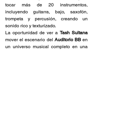
tocar más de 20 instrumentos, 
incluyendo guitarra, bajo, saxofón, 
trompeta y percusión, creando un 
sonido rico y texturizado. 
La oportunidad de ver a 
Tash Sultana
mover el escenario del 
Auditorio BB
 en 
un universo musical completo en una 
experiencia que evoluciona en un 
increíble concierto; es una 
demostración de genio musical en 
tiempo real. Prepara tus sentidos para 
entrar en un 
flow state
 imaginable. 
Los boletos los puedes conseguir en 
Ticketmaster
 y van desde los $732 
hasta los $1,037 pesos. ¡Asegura tu 
lugar y no te pierdas el regreso de uno 
de los talentos más puros y hermosos 
de la música actual y reggae! 