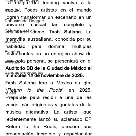
Fuera del reggae
La magia del looping vuelve a la 
capital. Pocos artistas en el mundo 
ANCOP
logran transformar un escenario en un 
Conociendo Reggae
universo musical tan completo y 
Columna del día
cautivador como 
Tash Sultana
. La 
maravilla australiana, conocida por su 
Sorteos
habilidad para dominar múltiples 
Eventos
instrumentos en un enérgico show de 
una sola persona, se presentará en el 
Artistas
Auditorio BB de la Ciudad de México el 
Bandas emergentes
miércoles 12 de noviembre de 2025.
Tash Sultana trae a México su gira 
cann
“
Return to the Roots
” en 2025. 
raices
Prepárate para recibir a una de las 
voces más originales y geniales de la 
música alternativa. La artista, que 
recientemente lanzó su aclamado EP 
Return to the Roots, ofrecerá una 
presentación increíble y espectacular 